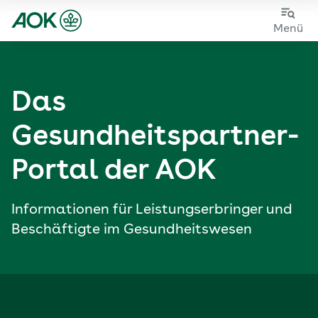
Zum
Zur
Menü
Hauptinhalt
Fußzeile
springen
springen
Das
Gesundheits­partner-
Portal der AOK
Informationen für Leistungs­erbringer und
Beschäftigte im Gesundheitswesen