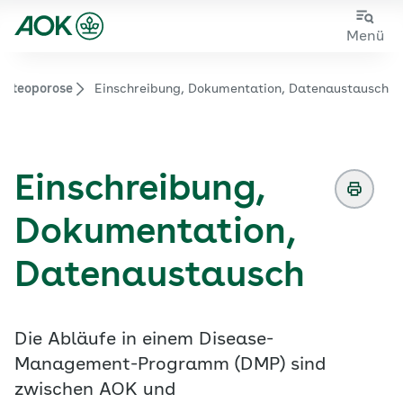
Zum
Zur
Menü
Hauptinhalt
Fußzeile
springen
springen
Osteoporose
Einschreibung, Dokumentation, Datenaustausch
Zur Startseite von der Website aok.de/gp
Einschreibung,
Dokumentation,
Datenaustausch
Die Abläufe in einem Disease-
Management-Programm (DMP) sind
zwischen AOK und