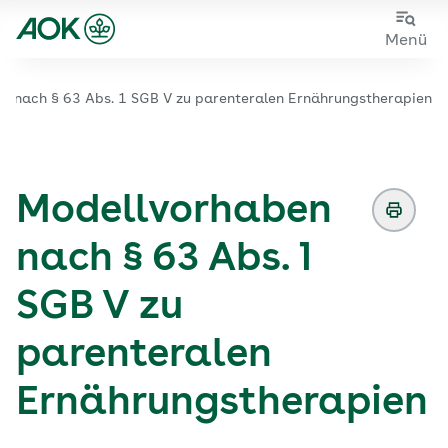
Sie sehen die Seite der
AOK Bayern
Zum
Zur
Menü
Hauptinhalt
Fußzeile
springen
springen
n nach § 63 Abs. 1 SGB V zu parenteralen Ernährungstherapien
Zur Startseite von der Website aok.de/gp
Modellvorhaben
nach § 63 Abs. 1
SGB V zu
parenteralen
Ernährungstherapien