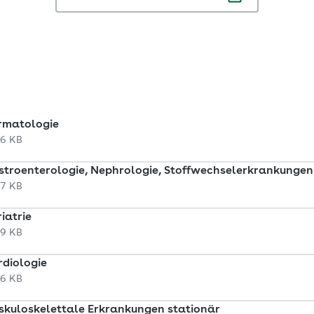
rmatologie
46 KB
stroenterologie, Nephrologie, Stoffwechselerkrankungen
47 KB
iatrie
49 KB
rdiologie
46 KB
skuloskelettale Erkrankungen stationär