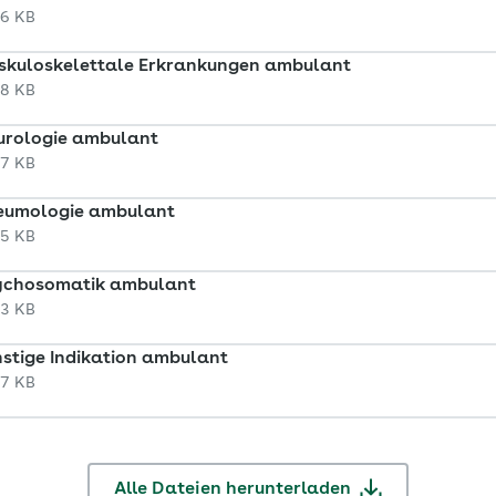
46 KB
skuloskelettale Erkrankungen ambulant
48 KB
urologie ambulant
47 KB
neumologie ambulant
45 KB
sychosomatik ambulant
43 KB
nstige Indikation ambulant
47 KB
Alle Dateien herunterladen