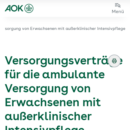
Sie sehen die Seite der
AOK Baden-Württemberg
Zum
Zur
Menü
Hauptinhalt
Fußzeile
springen
springen
Versorgung von Erwachsenen mit außerklinischer Intensivpflege
Zur Startseite von der Website aok.de/gp
Versorgungsverträge
für die ambulante
Versorgung von
Erwachsenen mit
außerklinischer