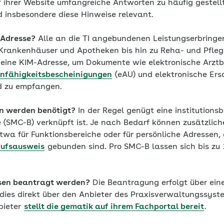
f ihrer Website umfangreiche Antworten zu häufig gestell
nd insbesondere diese Hinweise relevant.
-Adresse?
Alle an die TI angebundenen Leistungserbringer
rankenhäuser und Apotheken bis hin zu Reha- und Pfleg
eine KIM-Adresse, um Dokumente wie elektronische Arztbri
unfähigkeitsbescheinigungen
(eAU) und elektronische Er
nd zu empfangen.
en werden benötigt?
In der Regel genügt eine institution
e (SMC-B) verknüpft ist. Je nach Bedarf können zusätzlic
twa für Funktionsbereiche oder für persönliche Adressen,
rufsausweis
gebunden sind. Pro SMC-B lassen sich bis zu
sen beantragt werden?
Die Beantragung erfolgt über ein
 dies direkt über den Anbieter des Praxisverwaltungssyst
bieter
stellt die gematik auf ihrem Fachportal bereit
.