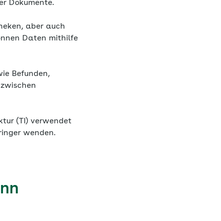
cher Dokumente.
heken, aber auch
nnen Daten mithilfe
wie Befunden,
 zwischen
ktur (TI) verwendet
ringer wenden.
ann