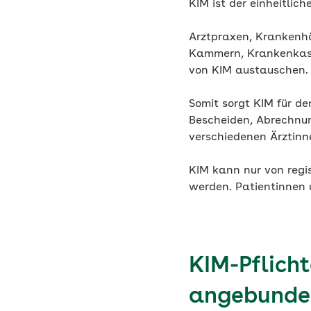
KIM ist der einheitlic
Arztpraxen, Krankenhä
Kammern, Krankenkass
von KIM austauschen.
Somit sorgt KIM für d
Bescheiden, Abrechnun
verschiedenen Ärztinn
KIM kann nur von regis
werden. Patientinnen 
KIM-Pflich
angebunden