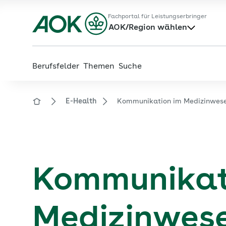
Zum
Zur
Fachportal für Leistungserbringer
Hauptinhalt
Fußzeile
AOK/Region wählen
springen
springen
Berufsfelder
Themen
Suche
E-Health
Kommunikation im Medizinwesen
Zur Startseite von der Website aok.de/gp
Kommunikat
Medizinwese