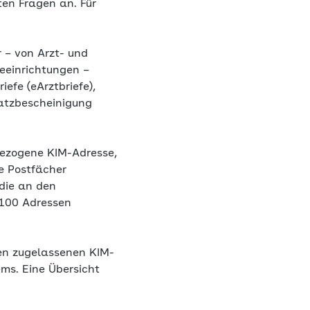
ten Fragen an. Für
 – von Arzt- und
eeinrichtungen –
efe (eArztbriefe),
satzbescheinigung
sbezogene KIM-Adresse,
he Postfächer
 die an den
 100 Adressen
en zugelassenen KIM-
ems. Eine Übersicht