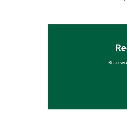
Re
Bitte wä