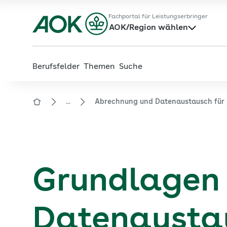
Zum
Zur
Fachportal für Leistungserbringer
Hauptinhalt
Fußzeile
AOK/Region wählen
springen
springen
Berufsfelder
Themen
Suche
...
Abrechnung und Datenaustausch für 
Zur Startseite von der Website aok.de/gp
Grundlagen
Datenausta