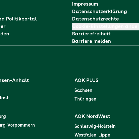
Impressum
Datenschutzerklärung
nd Politikportal
Datenschutzrechte
ber
Cookie-Einstellungen ände
nden
Barrierefreiheit
Barriere melden
hsen-Anhalt
AOK PLUS
Sachsen
dost
Thüringen
AOK NordWest
urg
urg-Vorpommern
Schleswig-Holstein
Westfalen-Lippe