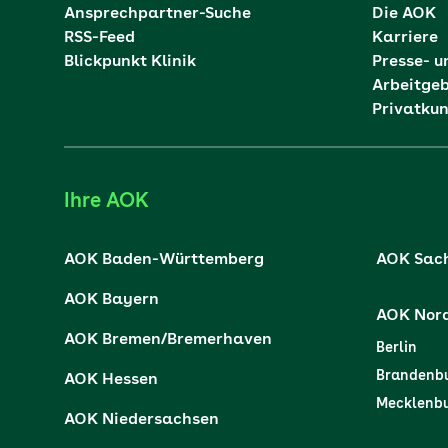
Ansprechpartner-Suche
Die AOK
RSS-Feed
Karriere
Blickpunkt Klinik
Presse- u
Arbeitge
Privatku
Ihre AOK
AOK Baden-Württemberg
AOK Sac
AOK Bayern
AOK Nor
AOK Bremen/Bremerhaven
Berlin
Brandenb
AOK Hessen
Mecklenb
AOK Niedersachsen