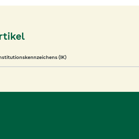
tikel
stitutionskennzeichens (IK)