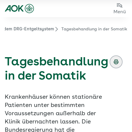
Zum
Zur
Menü
Hauptinhalt
Fußzeile
springen
springen
ch dem DRG-Entgeltsystem
Tagesbehandlung in der Somatik
Zur Startseite von der Website aok.de/gp
Tagesbehandlung
in der Somatik
Krankenhäuser können stationäre
Patienten unter bestimmten
Voraussetzungen außerhalb der
Klinik übernachten lassen. Die
Bundesregierung hat die