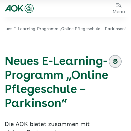
Zum
Zur
Menü
Hauptinhalt
Fußzeile
springen
springen
Neues E-Learning-Programm „Online Pflegeschule – Parkinson“
Zur Startseite von der Website aok.de/gp
Neues E-Learning-
Programm „Online
Pflegeschule –
Parkinson“
Die AOK bietet zusammen mit