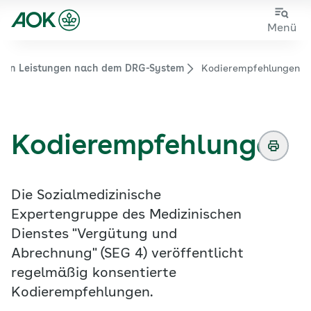
Zum
Zur
Menü
Hauptinhalt
Fußzeile
springen
springen
von Leistungen nach dem DRG-System
Kodierempfehlungen
Zur Startseite von der Website aok.de/gp
Kodierempfehlungen
Die Sozialmedizinische
Expertengruppe des Medizinischen
Dienstes "Vergütung und
Abrechnung" (SEG 4) veröffentlicht
regelmäßig konsentierte
Kodierempfehlungen.