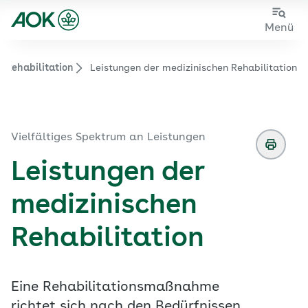
Zum
Zur
Menü
Hauptinhalt
Fußzeile
springen
springen
Rehabilitation
Leistungen der medizinischen Rehabilitation
Zur Startseite von der Website aok.de/gp
Vielfältiges Spektrum an Leistungen
Leistungen der
medizinischen
Rehabilitation
Eine Rehabilitationsmaßnahme
richtet sich nach den Bedürfnissen