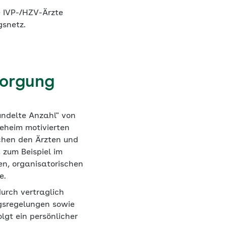
e IVP-/HZV-Ärzte
gsnetz.
sorgung
ündelte Anzahl" von
geheim motivierten
chen den Ärzten und
 zum Beispiel im
n, organisatorischen
e.
urch vertraglich
ngsregelungen sowie
lgt ein persönlicher