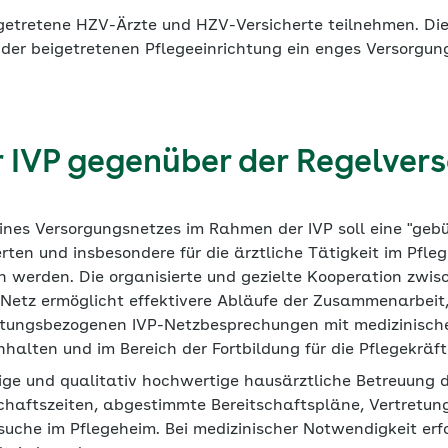
getretene HZV-Ärzte und HZV-Versicherte teilnehmen. Di
der beigetretenen Pflegeeinrichtung ein enges Versorgun
r IVP gegenüber der Regelver
eines Versorgungsnetzes im Rahmen der IVP soll eine "geb
erten und insbesondere für die ärztliche Tätigkeit im Pfle
 werden. Die organisierte und gezielte Kooperation zwis
Netz ermöglicht effektivere Abläufe der Zusammenarbeit,
tungsbezogenen IVP-Netzbesprechungen mit medizinische
nhalten und im Bereich der Fortbildung für die Pflegekräft
ige und qualitativ hochwertige hausärztliche Betreuung d
schaftszeiten, abgestimmte Bereitschaftspläne, Vertretu
suche im Pflegeheim. Bei medizinischer Notwendigkeit erfo