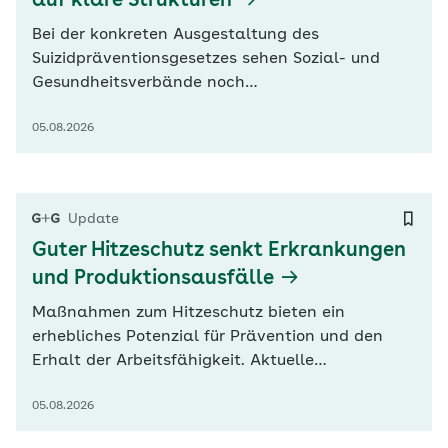
auf klare Strukturen
Bei der konkreten Ausgestaltung des
Suizidpräventionsgesetzes sehen Sozial- und
Gesundheitsverbände noch
Nachbesserungsbedarf. Der GKV-
05.08.2026
Spitzenverband (GKV-SV) warnt in seiner
Stellungnahme zur Anhörung heute im
Bundesgesundheitsministerium vor
Doppelstrukturen. Zudem dürften staatliche
Update
Aufgaben nicht aus Beitragsmitteln finanziert
Guter Hitzeschutz senkt Erkrankungen
werden. Weitere…
und Produktionsausfälle
Maßnahmen zum Hitzeschutz bieten ein
erhebliches Potenzial für Prävention und den
Erhalt der Arbeitsfähigkeit. Aktuelle
Befragungen zeigten, dass sich ein erheblicher
05.08.2026
Teil der Beschäftigten durch Hitze stark belastet
fühlte, berichten vier Wissenschaftlerinnen in