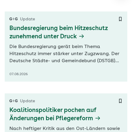
Update
Bundesregierung beim Hitzeschutz
zunehmend unter Druck
Die Bundesregierung gerät beim Thema
Hitzeschutz immer stärker unter Zugzwang. Der
Deutsche Städte- und Gemeindebund (DSTGB)
fordert einen „nationalen Kraftakt“ für
07.08.2026
Wasserversorgung und Klimaanpassung.
Präsident Ralph Spiegler sprach sich in der
„Rheinischen Post“ (RP) zudem für eine im
Grundgesetz verankerte Gemeinschaftsaufgabe
Update
für Klimaschutz…
Koalitionspolitiker pochen auf
Änderungen bei Pflegereform
Nach heftiger Kritik aus den Ost-Ländern sowie