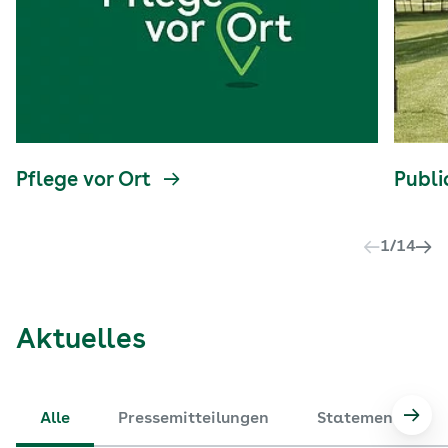
Pflege vor Ort
Publi
1
/
14
Aktuelles
Alle
Pressemitteilungen
Statements
Nach