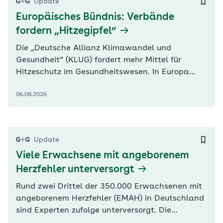
Update
Europäisches Bündnis: Verbände
fordern „Hitzegipfel“
Die „Deutsche Allianz Klimawandel und
Gesundheit“ (KLUG) fordert mehr Mittel für
Hitzeschutz im Gesundheitswesen. In Europa
fließe nur 0,07 Prozent des Fördergeldes zur
06.08.2026
Klimaanpassung in den Gesundheitsbereich,
heißt es in einer heute von KLUG und
europäischen Partnerverbänden veröffentlichten
Erklärung. Befeuert wird die Debatte durch neue
Update
Zahlen…
Viele Erwachsene mit angeborenem
Herzfehler unterversorgt
Rund zwei Drittel der 350.000 Erwachsenen mit
angeborenem Herzfehler (EMAH) in Deutschland
sind Experten zufolge unterversorgt. Die
Deutsche Herzstiftung und Herzspezialisten für