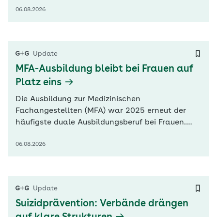
06.08.2026
EMAH zeigen sich angesichts dieser Zahlen
alarmiert. Eine fachgerechte Nachsorge durch
einen Spezialisten sei lebenswichtig, erläuterte
Bernhard Schwaab, Vorstandsmitglied…
Update
MFA-Ausbildung bleibt bei Frauen auf
Platz eins
Die Ausbildung zur Medizinischen
Fachangestellten (MFA) war 2025 erneut der
häufigste duale Ausbildungsberuf bei Frauen.
Nach Zahlen des Statistischen Bundesamtes
06.08.2026
(Destatis) entschieden sich 16.100 Frauen dafür.
Besonders häufig wählen Frauen ohne deutsche
Staatsangehörigkeit medizinische
Ausbildungsberufe. Dieser Nachwuchs gewinnt
Update
angesichts des…
Suizidprävention: Verbände drängen