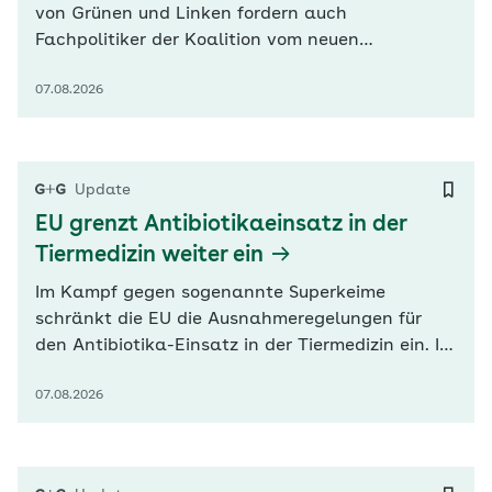
von Grünen und Linken fordern auch
Fachpolitiker der Koalition vom neuen
Bundesgesundheitsminister Carsten Linnemann
07.08.2026
(CDU) Nachbesserungen bei der Pflegereform.
„Ich sehe, dass die Kürzung der Rentenbeiträge
von pflegenden Angehörigen, die Pläne zur
Kurzzeitpflege und der pflegerischen…
Update
EU grenzt Antibiotikaeinsatz in der
Tiermedizin weiter ein
Im Kampf gegen sogenannte Superkeime
schränkt die EU die Ausnahmeregelungen für
den Antibiotika-Einsatz in der Tiermedizin ein. In
einem neuen Verzeichnis werden jetzt
07.08.2026
antimikrobielle Arzneimittel erfasst, die in der
Tierhaltung künftig auch in Sonderfällen nicht
oder nur mit strengen Auflagen eingesetzt
werden dürfen. Die Regelung ist Teil der…