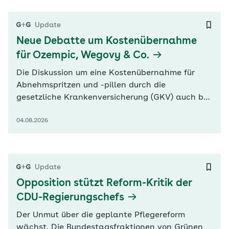
der aktuellen G+G Wissenschaft. „Mit rund 46
Millionen Erwerbstätigen in Deutschland…
Update
Neue Debatte um Kostenübernahme
für Ozempic, Wegovy & Co.
Die Diskussion um eine Kostenübernahme für
Abnehmspritzen und -pillen durch die
gesetzliche Krankenversicherung (GKV) auch bei
Übergewicht flammt neu auf. Der
04.08.2026
Deutschlandchef des Pharmakonzerns Eli Lilly,
Alexander Horn, forderte nun in der „Frankfurter
Allgemeinen Zeitung“ (FAZ), dass die GKV die
Mittel für Patienten mit schwerer Fettleibigkeit…
Update
Opposition stützt Reform-Kritik der
CDU-Regierungschefs
Der Unmut über die geplante Pflegereform
wächst. Die Bundestagsfraktionen von Grünen