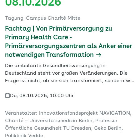
08.10.2026
Tagung
Campus Charité Mitte
Fachtag | Von Primärversorgung zu
Primary Health Care -
Primärversorgungszentren als Anker einer
notwendigen Transformation
Die ambulante Gesundheitsversorgung in
Deutschland steht vor großen Veränderungen. Die
Frage ist nicht, ob sie sich transformiert, sondern wie
und von wem sie gestaltet wird. Mit dem
Innovationsfondsprojekt NAVIGATION wird in
Do, 08.10.2026, 10:00 Uhr
Hamburg und Berlin bereits eine Antwort erprobt:
Primärversorgungszentren, die medizinische,
Veranstalter: Innovationsfondsprojekt NAVIGATION,
psychologische und soziale Unterstützung unter
Charité – Universitätsmedizin Berlin, Professur
einem Dach vereinen. Die lokalen Zentren arbeiten
Öffentliche Gesundheit TU Dresden, Geko Berlin,
interprofessionell und richten ihr Angebot
Poliklinik Vedde