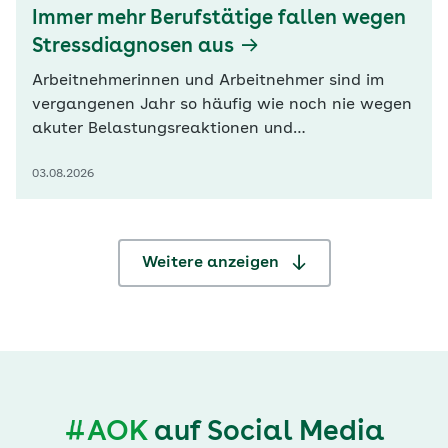
Immer mehr Berufstätige fallen wegen
Stressdiagnosen aus
Arbeitnehmerinnen und Arbeitnehmer sind im
vergangenen Jahr so häufig wie noch nie wegen
akuter Belastungsreaktionen und
Anpassungsstörungen krankgeschrieben
03.08.2026
gewesen. Laut Daten der Kaufmännischen
Krankenkasse (KKH) kamen 2025 aufgrund
dieser Diagnosen knapp 119 Krankentage auf
100 KKH-Versicherte. Im Vorjahr waren es 112
Weitere anzeigen
Fehltage. Damit machen…
#AOK
auf Social Media