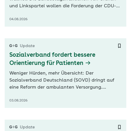
und Linkspartei wollen die Forderung der CDU-
Ministerpräsidenten von Sachsen, Sachsen-
04.08.2026
Anhalt und Thüringen nach Korrekturen
unterstützen. Grünen-Fraktionsvize Andreas
Audretsch und Linken-Co-Fraktionschef Sören
Pellmann warnten besonders vor Einschnitten
Update
bei…
Sozialverband fordert bessere
Orientierung für Patienten
Weniger Hürden, mehr Übersicht: Der
Sozialverband Deutschland (SOVD) dringt auf
eine Reform der ambulanten Versorgung.
„Deutschland braucht eine Primärversorgung,
03.08.2026
die Menschen Orientierung gibt, Barrieren
abbaut und den Zugang zur medizinischen
Versorgung verbessert“, betonte der Verband in
seinem heute veröffentlichten Konzeptpapier.
Update
Statt…