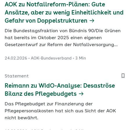
AOK zu Notfallreform-Plänen: Gute
Ansätze, aber zu wenig Einheitlichkeit und
Gefahr von Doppelstrukturen
Die Bundestagsfraktion von Bündnis 90/Die Grünen
hat bereits im Oktober 2025 einen eigenen
Gesetzentwurf zur Reform der Notfallversorgung
vorgelegt. Für Dienstag (25. Februar) hat der
24.02.2026
AOK-Bundesverband
3 Min
Gesundheitsausschuss des Bundestages eine
Anhörung angesetzt.
Statement
Reimann zu WIdO-Analyse: Desaströse
Bilanz des Pflegebudgets
Das Pflegebudget zur Finanzierung der
Pflegepersonalkosten hat sich aus Sicht der AOK
nicht bewährt.