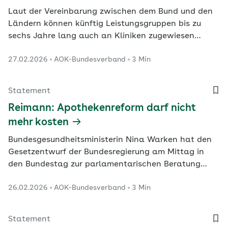
Laut der Vereinbarung zwischen dem Bund und den
Ländern können künftig Leistungsgruppen bis zu
sechs Jahre lang auch an Kliniken zugewiesen
werden, die die damit verbundenen
27.02.2026
AOK-Bundesverband
3 Min
Qualitätskriterien gar nicht erfüllen. Allerdings
müssen die Krankenkassen in diese Entscheidungen
eingebunden werden.
Statement
Reimann: Apothekenreform darf nicht
mehr kosten
Bundesgesundheitsministerin Nina Warken hat den
Gesetzentwurf der Bundesregierung am Mittag in
den Bundestag zur parlamentarischen Beratung
eingebracht.
26.02.2026
AOK-Bundesverband
3 Min
Statement