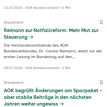
bei Patientensteuerung, Terminbereitstellung,
15.07.2026
AOK-Bundesverband
5 Min
Direktabrechnung und Gematik-Governance.
Statement
Reimann zur Notfallreform: Mehr Mut zur
Steuerung
Die Vorstandsvorsitzende des AOK-
Bundesverbandes, Dr. Carola Reimann, weist vor der
ersten Lesung im Bundestag auf den
Nachbesserungsbedarf im Gesetzentwurf hin.
09.07.2026
AOK-Bundesverband
2 Min
Statement
AOK begrüßt Änderungen am Sparpaket –
aber stabile Beiträge in den nächsten
Jahren weiter ungewiss