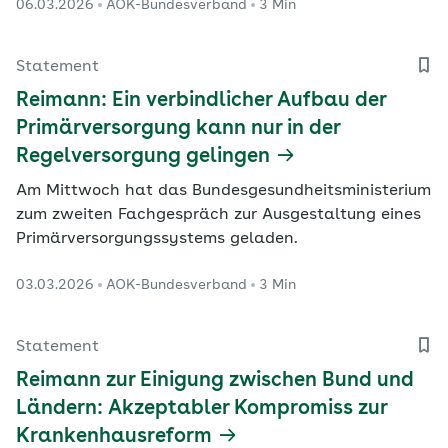
06.03.2026
AOK-Bundesverband
3 Min
Vorstandsvorsitzende des AOK-Bundesverbandes, Dr.
Carola Reimann, anlässlich des Internationalen
Frauentags.
Statement
Reimann: Ein verbindlicher Aufbau der
Primärversorgung kann nur in der
Regelversorgung gelingen
Am Mittwoch hat das Bundesgesundheitsministerium
zum zweiten Fachgespräch zur Ausgestaltung eines
Primärversorgungssystems geladen.
03.03.2026
AOK-Bundesverband
3 Min
Statement
Reimann zur Einigung zwischen Bund und
Ländern: Akzeptabler Kompromiss zur
Krankenhausreform