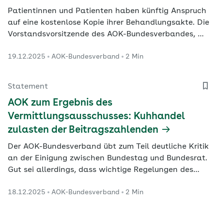
Patientinnen und Patienten haben künftig Anspruch
auf eine kostenlose Kopie ihrer Behandlungsakte. Die
Vorstandsvorsitzende des AOK-Bundesverbandes, Dr.
Carola Reimann, begrüßt die heute vom Bundestag
19.12.2025
AOK-Bundesverband
2 Min
beschlossene Neuregelung ausdrücklich.
Statement
AOK zum Ergebnis des
Vermittlungsausschusses: Kuhhandel
zulasten der Beitragszahlenden
Der AOK-Bundesverband übt zum Teil deutliche Kritik
an der Einigung zwischen Bundestag und Bundesrat.
Gut sei allerdings, dass wichtige Regelungen des
Gesetzes zur Befugniserweiterung und
18.12.2025
AOK-Bundesverband
2 Min
Entbürokratisierung in der Pflege (BEEP) endlich in
Kraft treten können.