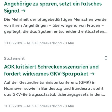
Angehörige zu sparen, setzt ein falsches
Signal
Die Mehrheit der pflegebedürftigen Menschen werde
von ihren Angehörigen – überwiegend von Frauen –
gepflegt, die das System entscheidend entlasteten,
erinnert die Vorstandsvorsitzende des AOK-
11.06.2026
AOK-Bundesverband
3 Min
Bundesverbandes, Dr. Carola Reimann.
„Wertschätzung sieht anders aus“, so Reimann
anlässlich der Verbändeanhörung zum
Statement
Pflegeneuordnungsgesetz am Mittwoch.
AOK kritisiert Schreckensszenarien und
fordert wirksames GKV-Sparpaket
Auf der Gesundheitsministerkonferenz (GMK) in
Hannover sowie in Bundestag und Bundesrat steht
das GKV-Beitragssatzstabilisierungsgesetz in den
kommenden Tagen auf der Tagesordnung. Wenn die
10.06.2026
AOK-Bundesverband
3 Min
Koalition sich jetzt nicht auf ausreichende