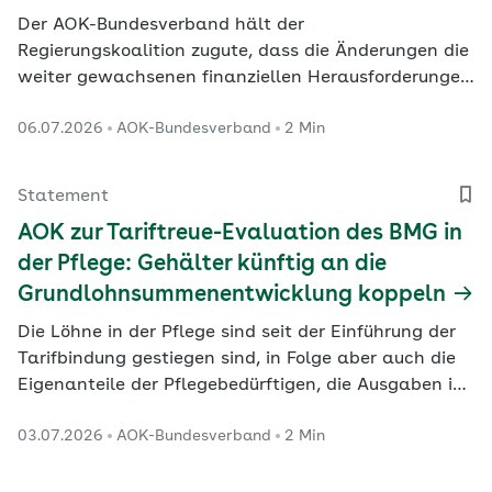
Der AOK-Bundesverband hält der
Regierungskoalition zugute, dass die Änderungen die
weiter gewachsenen finanziellen Herausforderungen
der gesetzlichen Krankenversicherung (GKV)
06.07.2026
AOK-Bundesverband
2 Min
berücksichtigen. Wichtige Kritikpunkte hätten
Eingang in die Änderungsanträge zum GKV-
Sparpaket gefunden. Eine Unwucht zulasten der
Statement
Beitragszahlenden bleibe jedoch bestehen,…
AOK zur Tariftreue-Evaluation des BMG in
der Pflege: Gehälter künftig an die
Grundlohnsummenentwicklung koppeln
Die Löhne in der Pflege sind seit der Einführung der
Tarifbindung gestiegen sind, in Folge aber auch die
Eigenanteile der Pflegebedürftigen, die Ausgaben in
der Sozialhilfe sowie der Sozialen Pflegeversicherung.
03.07.2026
AOK-Bundesverband
2 Min
Die Pläne deswegwn die Tariftreue wieder
auszusetzen, sieht die Vorstandsvorsitzende des
AOK-Bundesverbandes, Dr. Carola Reimann,