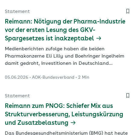
Maßnahmen zur Kostensenkung verständige,
drohten trotz der bereits im Gesetz formulierten
Statement
„Zumutungen für…
Reimann: Nötigung der Pharma-Industrie
vor der ersten Lesung des GKV-
Spargesetzes ist inakzeptabel
Medienberichten zufolge haben die beiden
Pharmakonzerne Eli Lilly und Boehringer Ingelheim
damit gedroht, Investitionen in Deutschland
zurückzufahren. Ausgerechnet zwei überaus
05.06.2026
AOK-Bundesverband
2 Min
profitable Unternehmen versuchten, sich mit einer
an Nötigung grenzenden Androhung ihrem Beitrag zu
den dringend benötigten Einsparungen zu entziehen,
Statement
sagte die…
Reimann zum PNOG: Schiefer Mix aus
Strukturverbesserung, Leistungskürzung
und Zusatzbelastung
Das Bundesgesundheitsministerium (BMG) hat heute