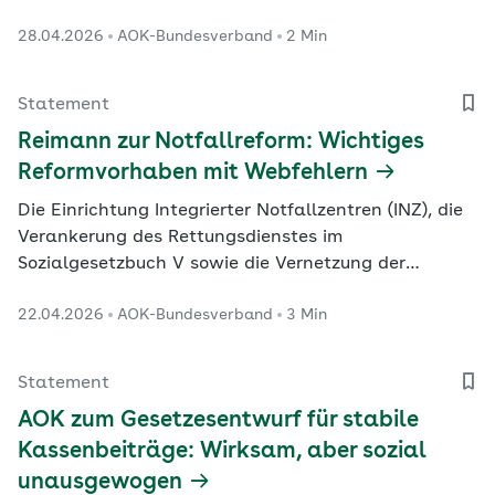
geeinigt.
28.04.2026
AOK-Bundesverband
2 Min
Statement
Reimann zur Notfallreform: Wichtiges
Reformvorhaben mit Webfehlern
Die Einrichtung Integrierter Notfallzentren (INZ), die
Verankerung des Rettungsdienstes im
Sozialgesetzbuch V sowie die Vernetzung der
Leitstellen des Rettungsdienstes mit den neuen
22.04.2026
AOK-Bundesverband
3 Min
Akutleitstellen der Kassenärztlichen Vereinigungen
begrüßt die AOK. Nachbesserungsbedarf gebe es
jedoch bei der wirksamen Entlastung der
Statement
Notaufnahmen in den…
AOK zum Gesetzesentwurf für stabile
Kassenbeiträge: Wirksam, aber sozial
unausgewogen