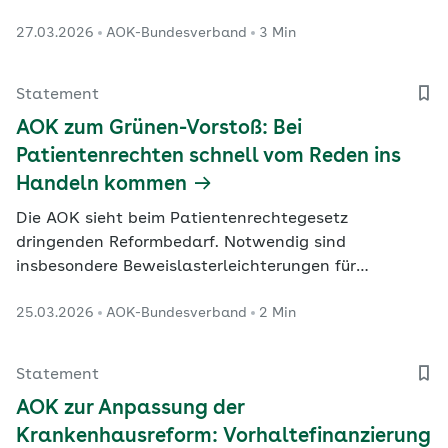
Bundesgesundheitsministerium unter anderem auf
27.03.2026
AOK-Bundesverband
3 Min
mögliche Ausnahmen bei den
Pflegepersonaluntergrenzen hinweist. Die
Vorstandsvorsitzende des AOK-Bundesverbandes, Dr.
Statement
Carola Reimann, zeigt sich erleichtert über den
AOK zum Grünen-Vorstoß: Bei
Beschluss der…
Patientenrechten schnell vom Reden ins
Handeln kommen
Die AOK sieht beim Patientenrechtegesetz
dringenden Reformbedarf. Notwendig sind
insbesondere Beweislasterleichterungen für
Betroffene, wie der AOK-Bundesverband in seiner
25.03.2026
AOK-Bundesverband
2 Min
Stellungnahme zur Anhörung einer Grünen-Initiative
im Gesundheitsausschuss des Bundestags deutlich
macht.
Statement
AOK zur Anpassung der
Krankenhausreform: Vorhaltefinanzierung