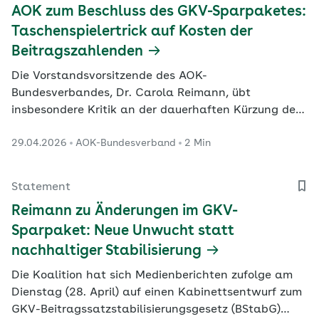
AOK zum Beschluss des GKV-Sparpaketes:
Taschenspielertrick auf Kosten der
Beitragszahlenden
Die Vorstandsvorsitzende des AOK-
Bundesverbandes, Dr. Carola Reimann, übt
insbesondere Kritik an der dauerhaften Kürzung des
Bundeszuschusses zur gesetzlichen
29.04.2026
AOK-Bundesverband
2 Min
Krankenversicherung (GKV) und der weiterhin nicht
kostendeckenden Erstattung der Gesundheitskosten
von Bürgergeldempfängern.
Statement
Reimann zu Änderungen im GKV-
Sparpaket: Neue Unwucht statt
nachhaltiger Stabilisierung
Die Koalition hat sich Medienberichten zufolge am
Dienstag (28. April) auf einen Kabinettsentwurf zum
GKV-Beitragssatzstabilisierungsgesetz (BStabG)