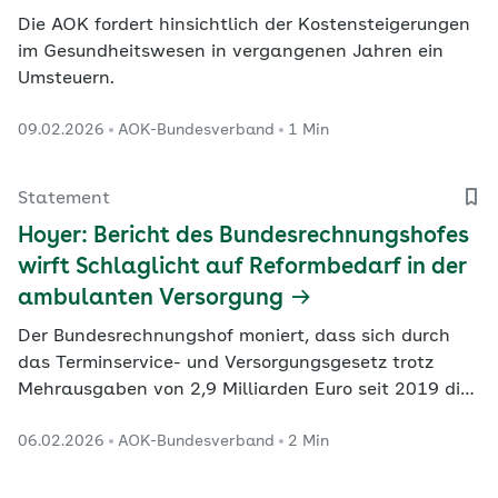
Die AOK fordert hinsichtlich der Kostensteigerungen
im Gesundheitswesen in vergangenen Jahren ein
Umsteuern.
09.02.2026
AOK-Bundesverband
1 Min
Statement
Hoyer: Bericht des Bundesrechnungshofes
wirft Schlaglicht auf Reformbedarf in der
ambulanten Versorgung
Der Bundesrechnungshof moniert, dass sich durch
das Terminservice- und Versorgungsgesetz trotz
Mehrausgaben von 2,9 Milliarden Euro seit 2019 die
Wartezeiten auf Facharzttermine teilweise sogar
06.02.2026
AOK-Bundesverband
2 Min
verlängert statt verkürzt haben.