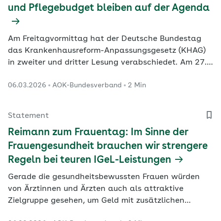
und Pflegebudget bleiben auf der Agenda
Am Freitagvormittag hat der Deutsche Bundestag
das Krankenhausreform-Anpassungsgesetz (KHAG)
in zweiter und dritter Lesung verabschiedet. Am 27.
März will der Bundesrat das Gesetz abschließend
06.03.2026
AOK-Bundesverband
2 Min
beraten.
Statement
Reimann zum Frauentag: Im Sinne der
Frauengesundheit brauchen wir strengere
Regeln bei teuren IGeL-Leistungen
Gerade die gesundheitsbewussten Frauen würden
von Ärztinnen und Ärzten auch als attraktive
Zielgruppe gesehen, um Geld mit zusätzlichen
Vorsorgeuntersuchungen zu verdienen, kritisiert die