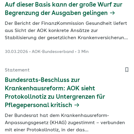
Auf dieser Basis kann der große Wurf zur
Begrenzung der Ausgaben gelingen
Der Bericht der FinanzKommission Gesundheit liefert
aus Sicht der AOK konkrete Ansätze zur
Stabilisierung der gesetzlichen Krankenversicherung.
Die Vorstandsvorsitzende des AOK-
30.03.2026
AOK-Bundesverband
3 Min
Bundesverbandes, Dr. Carola Reimann, sieht in den
Vorschlägen eine tragfähige Grundlage, um die
Ausgaben zu begrenzen und einen weiteren Anstieg
Statement
der Beitragssätze zu…
Bundesrats-Beschluss zur
Krankenhausreform: AOK sieht
Protokollnotiz zu Untergrenzen für
Pflegepersonal kritisch
Der Bundesrat hat dem Krankenhausreform-
Anpassungsgesetz (KHAG) zugestimmt – verbunden
mit einer Protokollnotiz, in der das