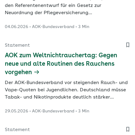
den Referentenentwurf für ein Gesetz zur
Neuordnung der Pflegeversicherung
(Pflegeneuordnungsgesetz – PNOG) vorgelegt.
04.06.2026
AOK-Bundesverband
3 Min
Statement
AOK zum Weltnichtrauchertag: Gegen
neue und alte Routinen des Rauchens
vorgehen
Der AOK-Bundesverband vor steigenden Rauch- und
Vape-Quoten bei Jugendlichen. Deutschland müsse
Tabak- und Nikotinprodukte deutlich stärker
regulieren, sagte die Vorstandsvorsitzende Dr.
29.05.2026
AOK-Bundesverband
3 Min
Carola Reimann im Vorfeld des
Weltnichtrauchertags am Sonntag (31. Mai).
Statement