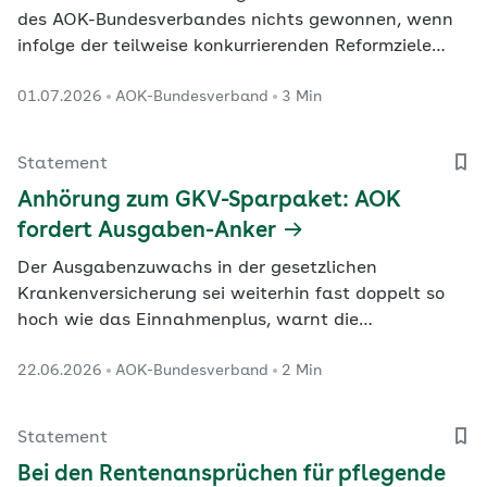
des AOK-Bundesverbandes nichts gewonnen, wenn
infolge der teilweise konkurrierenden Reformziele
Anfang 2027 in der Summe doch weniger Netto vom
01.07.2026
AOK-Bundesverband
3 Min
Brutto herauskäme.
Statement
Anhörung zum GKV-Sparpaket: AOK
fordert Ausgaben-Anker
Der Ausgabenzuwachs in der gesetzlichen
Krankenversicherung sei weiterhin fast doppelt so
hoch wie das Einnahmenplus, warnt die
Vorstandsvorsitzende des AOK-Bundesverbandes, Dr.
22.06.2026
AOK-Bundesverband
2 Min
Carola Reimann, in der Anhörung zum
Beitragssatzstabilisierungsgesetz.
Statement
Bei den Rentenansprüchen für pflegende