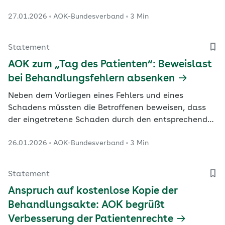
Grundversorgung übernehmen und bei Bedarf zum
27.01.2026
AOK-Bundesverband
3 Min
richtigen Facharzt überweisen.
Statement
AOK zum „Tag des Patienten“: Beweislast
bei Behandlungsfehlern absenken
Neben dem Vorliegen eines Fehlers und eines
Schadens müssten die Betroffenen beweisen, dass
der eingetretene Schaden durch den entsprechenden
Behandlungsfehler verursacht worden sei, kritisiert
26.01.2026
AOK-Bundesverband
3 Min
die Vorstandsvorsitzende des AOK-Bundesverbandes,
Dr. Carola Reimann.
Statement
Anspruch auf kostenlose Kopie der
Behandlungsakte: AOK begrüßt
Verbesserung der Patientenrechte