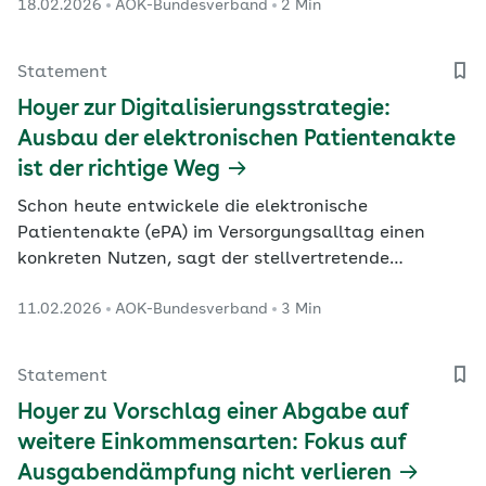
18.02.2026
AOK-Bundesverband
2 Min
Statement
Hoyer zur Digitalisierungsstrategie:
Ausbau der elektronischen Patientenakte
ist der richtige Weg
Schon heute entwickele die elektronische
Patientenakte (ePA) im Versorgungsalltag einen
konkreten Nutzen, sagt der stellvertretende
Vorstandsvorsitzende des AOK-Bundesverbandes
11.02.2026
AOK-Bundesverband
3 Min
Jens Martin Hoyer. So ermögliche die ePA
behandelnden Ärztinnen und Ärzten etwa einen
vollständigen Überblick über die Medikation der
Statement
Patienten.
Hoyer zu Vorschlag einer Abgabe auf
weitere Einkommensarten: Fokus auf
Ausgabendämpfung nicht verlieren