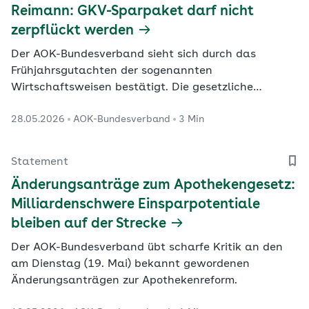
Reimann: GKV-Sparpaket darf nicht
zerpflückt werden
Der AOK-Bundesverband sieht sich durch das
Frühjahrsgutachten der sogenannten
Wirtschaftsweisen bestätigt. Die gesetzliche
Krankenversicherung (GKV) habe vor allem ein
28.05.2026
AOK-Bundesverband
3 Min
Ausgabenproblem, konstatiert die
Vorstandsvorsitzende Dr. Carola Reimann.
Statement
Änderungsanträge zum Apothekengesetz:
Milliardenschwere Einsparpotentiale
bleiben auf der Strecke
Der AOK-Bundesverband übt scharfe Kritik an den
am Dienstag (19. Mai) bekannt gewordenen
Änderungsanträgen zur Apothekenreform.