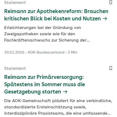
Statement
Reimann zur Apothekenreform: Brauchen
kritischen Blick bei Kosten und Nutzen
Erleichterungen bei der Gründung von
Zweigapotheken sowie wie für den
Fachkräftenachwuchs zur Sicherung der
flächendeckenden Arzneimittelversorgung begrüßt
30.01.2026
AOK-Bundesverband
3 Min
die AOK. Zusätzliche, meist unverbindliche Angebote,
die nicht mit der Primärversorgung und der hier
geplanten Versorgungssteuerung vernetzt sind, sieht
Statement
sie jedoch kritisch.
Reimann zur Primärversorgung:
Spätestens im Sommer muss die
Gesetzgebung starten
Die AOK-Gemeinschaft plädiert für eine verbindliche,
standardisierte Ersteinschätzung sowie,
interdisziplinäre Praxisteams, die eine umfassende