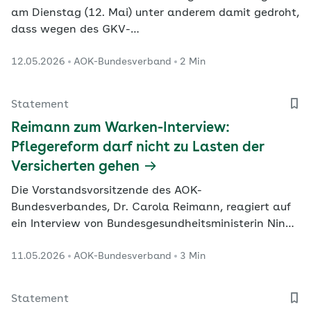
am Dienstag (12. Mai) unter anderem damit gedroht,
dass wegen des GKV-
Beitragssatzstabilisierungsgesetzes (BStabG) bis zu
12.05.2026
AOK-Bundesverband
2 Min
169 Millionen Behandlungsfälle wegfallen könnten.
Die Kritik der Ärzteschaft sei maßlos überzogen, so
die Vorstandsvorsitzende des AOK-Bundesverbandes,
Statement
Dr. Carola Reimann.
Reimann zum Warken-Interview:
Pflegereform darf nicht zu Lasten der
Versicherten gehen
Die Vorstandsvorsitzende des AOK-
Bundesverbandes, Dr. Carola Reimann, reagiert auf
ein Interview von Bundesgesundheitsministerin Nina
Warken in der „Rheinischen Post“.
11.05.2026
AOK-Bundesverband
3 Min
Statement