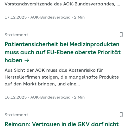
Vorstandsvorsitzende des AOK-Bundesverbandes, Dr.
Carola Reimann.
17.12.2025
AOK-Bundesverband
2 Min
Statement
Patientensicherheit bei Medizinprodukten
muss auch auf EU-Ebene oberste Priorität
haben
Aus Sicht der AOK muss das Kostenrisiko für
Herstellerfirmen steigen, die mangelhafte Produkte
auf den Markt bringen, und eine
Haftpflichtversicherung mit einer angemessenen
16.12.2025
AOK-Bundesverband
2 Min
Mindestdeckungssumme muss obligatorisch werden.
Statement
Reimann: Vertrauen in die GKV darf nicht