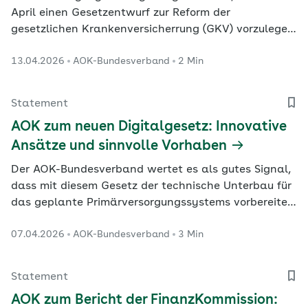
April einen Gesetzentwurf zur Reform der
gesetzlichen Krankenversicherrung (GKV) vorzulegen,
stößt beim AOK-Bundesverband auf ein postives
13.04.2026
AOK-Bundesverband
2 Min
Echo
Statement
AOK zum neuen Digitalgesetz: Innovative
Ansätze und sinnvolle Vorhaben
Der AOK-Bundesverband wertet es als gutes Signal,
dass mit diesem Gesetz der technische Unterbau für
das geplante Primärversorgungssystems vorbereitet
wird.
07.04.2026
AOK-Bundesverband
3 Min
Statement
AOK zum Bericht der FinanzKommission: