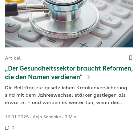
Artikel
„Der Gesundheitssektor braucht Reformen,
die den Namen verdienen"
Die Beiträge zur gesetzlichen Krankenversicherung
sind mit dem Jahreswechsel stärker gestiegen als
erwartet – und werden es weiter tun, wenn die
Politik nicht für mehr Effizienz sorgt, glaubt der
16.01.2025
Anja Schnake
3 Min
Kieler Ökonom Jens Boysen-Hogrefe. Eine Analyse
mit Blick auf den Kliniksektor.
0