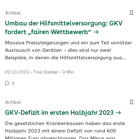
Dynamisierungsfaktors.
Artikel
Umbau der Hilfsmittelversorgung: GKV
fordert „fairen Wettbewerb“
Massive Preissteigerungen und ein zum Teil unnützer
Austausch von Geräten – dies sind nur zwei
Beispiele, in denen die Hilfsmittelversorgung aus
GKV-Sicht überarbeitungsbedürftig ist. Die
02.10.2023
Tina Stähler
3 Min
gesetzlichen Krankenkassen setzen sich in einem
Eckpunkte-Papier für einen „fairen Wettbewerb“ und
0
veränderte Ausschreibungsbedingungen ein.
Artikel
GKV-Defizit im ersten Halbjahr 2023
Die gesetzlichen Krankenkassen haben das erste
Halbjahr 2023 mit einem Defizit von rund 600
Millionen Euro abgeschlossen. Das Minus war