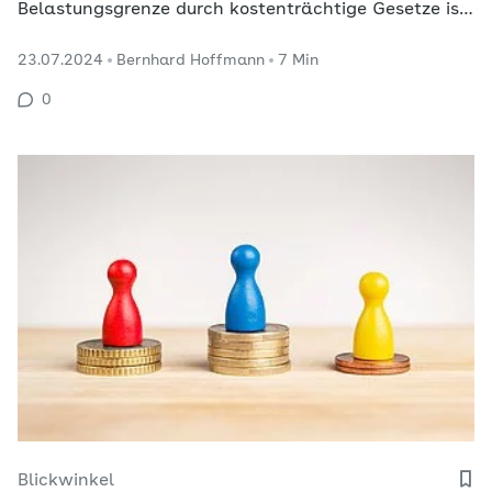
Belastungsgrenze durch kostenträchtige Gesetze ist
in der Kranken- und Pflegeversicherung längst
23.07.2024
Bernhard Hoffmann
7 Min
erreicht. Im Interview mahnt Carola Reimann die
Ampelkoalition, überfällige Strukturreformen endlich
0
anzugehen.
Blickwinkel