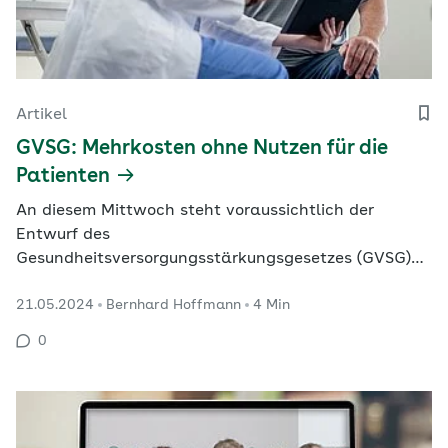
Artikel
GVSG: Mehrkosten ohne Nutzen für die
Patienten
An diesem Mittwoch steht voraussichtlich der
Entwurf des
Gesundheitsversorgungsstärkungsgesetzes (GVSG)
auf der Tagesordnung des Bundeskabinetts. Sollte es
21.05.2024
Bernhard Hoffmann
4 Min
bei den geplanten Änderungen für die
Hausärztevergütung bleiben, kommen auf die
0
gesetzlichen Krankenkassen Mehrkosten von
mehreren hundert Millionen Euro zu. Ob sich auch die
Versorgung der…