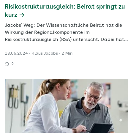
Risikostrukturausgleich: Beirat springt zu
kurz
Jacobs' Weg: Der Wissenschaftliche Beirat hat die
Wirkung der Regionalkomponente im
Risikostrukturausgleich (RSA) untersucht. Dabei hat
er jedoch leider aus dem Blick verloren, warum es
13.06.2024
Klaus Jacobs
2 Min
den RSA überhaupt gibt.
2