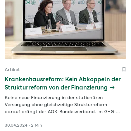
Artikel
Krankenhausreform: Kein Abkoppeln der
Strukturreform von der Finanzierung
Keine neue Finanzierung in der stationären
Versorgung ohne gleichzeitige Strukturreform -
darauf drängt der AOK-Bundesverband. Im G+G-
Video sieht sich der Verband durch den neuen
30.04.2024
2 Min
Krankenhaus-Report von der Notwendigkeit von