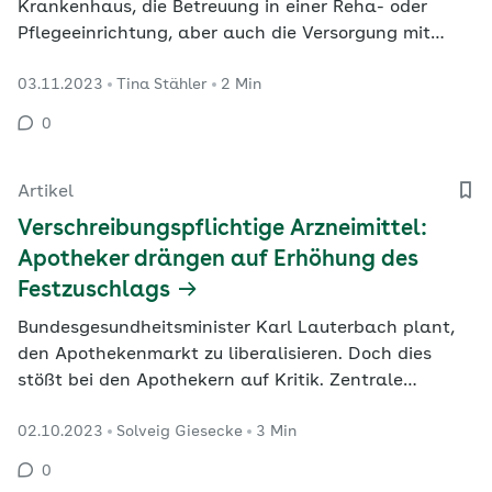
Krankenhaus, die Betreuung in einer Reha- oder
Pflegeeinrichtung, aber auch die Versorgung mit
Medizinprodukten und Arzneimitteln sowie
03.11.2023
Tina Stähler
2 Min
Dienstleistungen im Bereich Prävention und Wellness
– all dies gehört zur sogenannten
0
Gesundheitswirtschaft. Als Querschnittsbranche ist
sie ein bedeutender…
Artikel
Verschreibungspflichtige Arzneimittel:
Apotheker drängen auf Erhöhung des
Festzuschlags
Bundesgesundheitsminister Karl Lauterbach plant,
den Apothekenmarkt zu liberalisieren. Doch dies
stößt bei den Apothekern auf Kritik. Zentrale
Forderung einer Resolution, die beim Deutschen
02.10.2023
Solveig Giesecke
3 Min
Apothekertag Ende September 2023 verabschiedet
wurde, ist die Anhebung des Festzuschlags auf zwölf
0
Euro sowie die Einführung eines