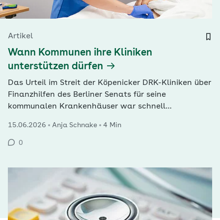
Artikel
Wann Kommunen ihre Kliniken
unterstützen dürfen
Das Urteil im Streit der Köpenicker DRK-Kliniken über
Finanzhilfen des Berliner Senats für seine
kommunalen Krankenhäuser war schnell
gesprochen. In ähnlich gelagerten Fällen ist aber
15.06.2026
Anja Schnake
4 Min
auch nach dieser Entscheidung vieles offen, sagt der
Curacon-Rechtsexperte Christoph Stumpf.
0