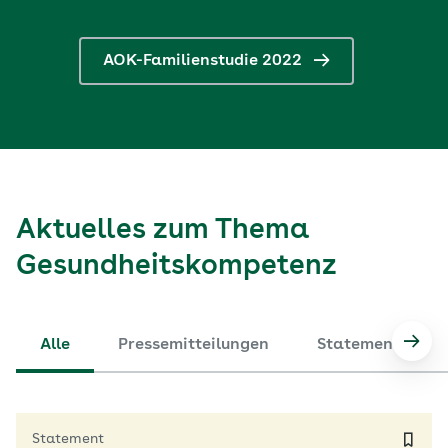
AOK-Familienstudie 2022
Aktuelles zum Thema
Gesundheitskompetenz
Alle
Pressemitteilungen
Statements
Nach
Statement