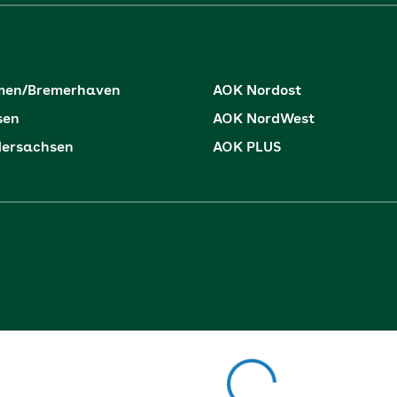
men/Bremerhaven
AOK Nordost
sen
AOK NordWest
dersachsen
AOK PLUS