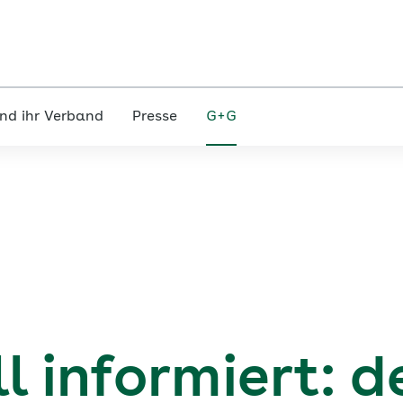
nd ihr Verband
Presse
G+G
 informiert: d