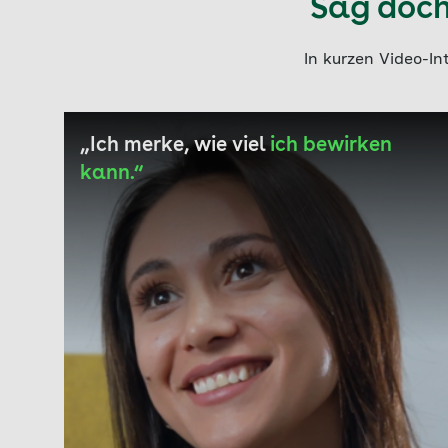
Sag doch 
In kurzen Video-In
Aktuell auf Seite: 1
„Ich merke, wie viel
ich bewirken
kann.“