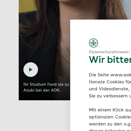
Datenschutzhinweis:
Wir bitt
Die Seite www.aok.
tionale Cookies fü
Ihr Studium fand sie zu theorielastig. Jetzt ist Aylin
und Videodienste, 
Azubi bei der AOK.
Sie zu verbessern 
Mit einem Klick au
optionalen Cookie
werden zu den o.