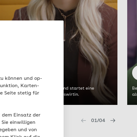
 zu können und op-
unktion, Karten-
Marie ist Kundenberaterin und startet eine
Be
 Seite stetig für
Fortbildung zur AOK-Betriebswirtin.
al
t dem Einsatz der
01/04
Sie einwilligen
gegeben und von