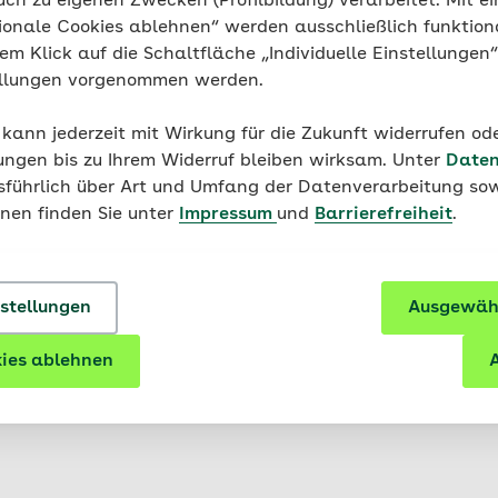
uch zu eigenen Zwecken (Profilbildung) verarbeitet. Mit ei
ionale Cookies ablehnen“ werden ausschließlich funktion
nem Klick auf die Schaltfläche „Individuelle Einstellungen
ellungen vorgenommen werden.
AOK-Kulturtest
 kann jederzeit mit Wirkung für die Zukunft widerrufen o
Auf welche W
ungen bis zu Ihrem Widerruf bleiben wirksam. Unter
Daten
usführlich über Art und Umfang der Datenverarbeitung sow
onen finden Sie unter
Impressum
und
Barrierefreiheit
.
Jetzt den AOK-Kulturtest
persönlich wirklich zählen.
nstellungen
Ausgewähl
Zum Test
ies ablehnen
A