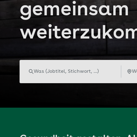
gemeinsam
weiterzuko
Schlagwort
Ort