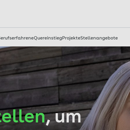
Berufserfahrene
Quereinstieg
Projekte
Stellenangebote
tellen
, um