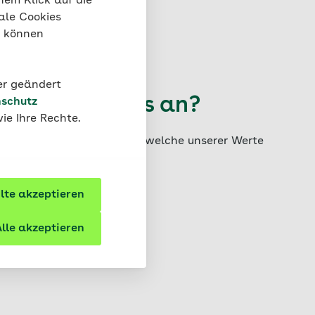
nem Klick auf die
ale Cookies
“ können
der geändert
erte kommt es an?
schutz
ie Ihre Rechte.
 machen und herausfinden, welche unserer Werte
te akzeptieren
lle akzeptieren