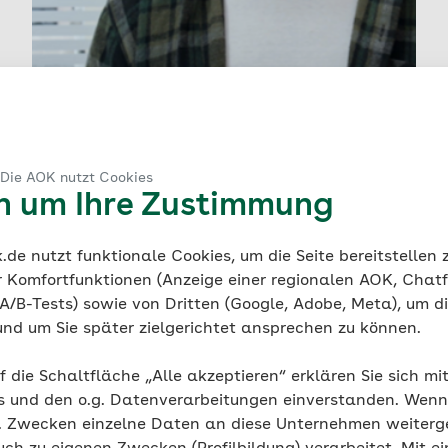
 Die AOK nutzt Cookies
en um Ihre Zustimmung
de nutzt funktionale Cookies, um die Seite bereitstellen
r Komfortfunktionen (Anzeige einer regionalen AOK, Chatf
Janik ist Systemadministrator und studiert neben
A/B-Tests) sowie von Dritten (Google, Adobe, Meta), um die
dem Beruf.
und um Sie später zielgerichtet ansprechen zu können.
f die Schaltfläche „Alle akzeptieren“ erklären Sie sich mi
s und den o.g. Datenverarbeitungen einverstanden. Wenn 
g. Zwecken einzelne Daten an diese Unternehmen weiter