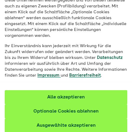
diese Unternehmen weitergegeben und von diesen teilweise
auch zu eigenen Zwecken (Profilbildung) verarbeitet. Mit
einem Klick auf die Schaltfläche „Optionale Cookies
Mehr erfahren
ablehnen“ werden ausschließlich funktionale Cookies
eingesetzt. Mit einem Klick auf die Schaltfläche „Individuelle
Einstellungen“ können persönliche Einstellungen
vorgenommen werden.
Ihr Einverständnis kann jederzeit mit Wirkung für die
Zukunft widerrufen oder geändert werden. Verarbeitungen
bis zu Ihrem Widerruf bleiben wirksam. Unter
Datenschutz
informieren wir ausführlich über Art und Umfang der
Datenverarbeitung sowie Ihre Rechte. Weitere Informationen
finden Sie unter
Impressum
und
Barrierefreiheit
.
Alle akzeptieren
Ihre AOK Baden-Württemberg
Optionale Cookies ablehnen
Ausgewählte akzeptieren
GESUNDNAH: Ihre AOK vor Ort