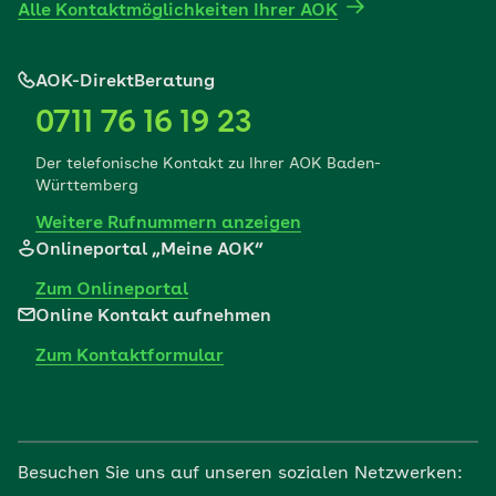
Alle Kontaktmöglichkeiten Ihrer AOK
Sport
AOK-DirektBeratung
Wohlbefinden
0711 76 16 19 23
Der telefonische Kontakt zu Ihrer AOK Baden-
Württemberg
Körper & Psyche
Weitere Rufnummern anzeigen
Onlineportal „Meine AOK“
Nachhaltigkeit
Zum Onlineportal
Online Kontakt aufnehmen
Pflege
Zum Kontaktformular
Aus der Region
Besuchen Sie uns auf unseren sozialen Netzwerken: