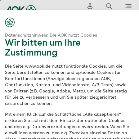
Zum
Sie sehen die Seite der
AOK Baden-Württemberg
Hauptinhalt
Login
Suche
Menü
springen
AOK Baden-Württemberg | AOK. Die Gesundheitskasse.
© Julian Holzwarth / oh, boy! films GmbH
Datenschutzhinweis: Die AOK nutzt Cookies
Wir bitten um Ihre
Zustimmung
Die Seite www.aok.de nutzt funktionale Cookies, um die
Seite bereitstellen zu können und optionale Cookies für
Komfortfunktionen (Anzeige einer regionalen AOK,
Chatfunktion, Karten- und Videodienste, A/B-Tests) sowie
von Dritten (z.B. Google, Adobe, Meta), um die Seite stetig
für Sie zu verbessern und um Sie später zielgerichtet
ansprechen zu können.
Mit einem Klick auf die Schaltfläche „Alle akzeptieren“
erklären Sie sich mit dem Einsatz der optionalen Cookies
Immer für dich da
und den o.g. Datenverarbeitungen einverstanden. Wenn Sie
einwilligen werden zu den o.g. Zwecken einzelne Daten an