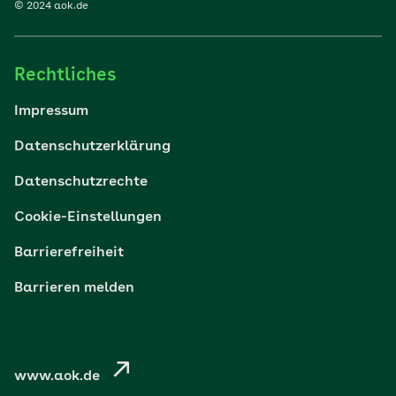
© 2024 aok.de
Familie
Rechtliches
Reisen
Impressum
Wohlbefinden
Datenschutzerklärung
Datenschutzrechte
Körper & Psyche
Cookie-Einstellungen
Digital gesund
Barrierefreiheit
Barrieren melden
Nachhaltigkeit
Pflege
www.aok.de