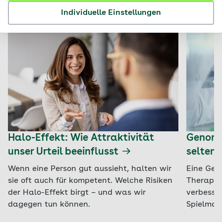
Neueste Artikel
Individuelle Einstellungen
Halo-Effekt: Wie Attraktivität
Genomse
unser Urteil beeinflusst
selten
Wenn eine Person gut aussieht, halten wir
Eine Gen
sie oft auch für kompetent. Welche Risiken
Therapie
der Halo-Effekt birgt – und was wir
verbesser
dagegen tun können.
Spielman