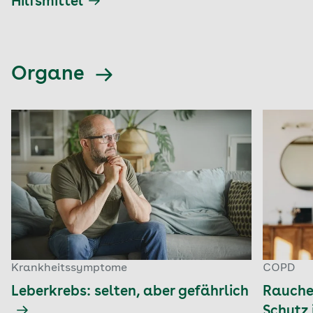
Hilfsmittel
Organe
Krankheitssymptome
COPD
Leberkrebs: selten, aber gefährlich
Raucher
Schutz 