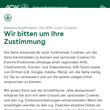
Zum
Gesundheitsmagazin
Hauptinhalt
springen
Magazin
Körper & Psyche
Datenschutzhinweis: Die AOK nutzt Cookies
Wir bitten um Ihre
Zustimmung
Körper & Psyche
Die Seite www.aok.de nutzt funktionale Cookies, um die
Seite bereitstellen zu können und optionale Cookies für
Komfortfunktionen (Anzeige einer regionalen AOK,
Wie funktioniert eigentlich unser Körper?
Chatfunktion, Karten- und Videodienste, A/B-Tests) sowie
Wie entstehen körperliche und psychische
von Dritten (z.B. Google, Adobe, Meta), um die Seite stetig
Erkrankungen und wie kann man ihnen
für Sie zu verbessern und um Sie später zielgerichtet
ansprechen zu können.
vorbeugen?
Mit einem Klick auf die Schaltfläche „Alle akzeptieren“
erklären Sie sich mit dem Einsatz der optionalen Cookies
und den o.g. Datenverarbeitungen einverstanden. Wenn Sie
einwilligen werden zu den o.g. Zwecken einzelne Daten an