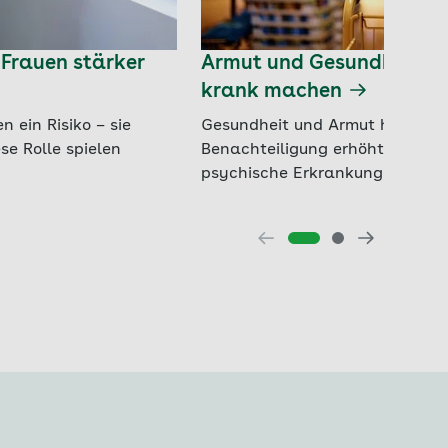
Frauen stärker
Armut und Gesundheit: So
krank machen
 ein Risiko – sie
Gesundheit und Armut hängen 
se Rolle spielen
Benachteiligung erhöht das Risi
psychische Erkrankungen.