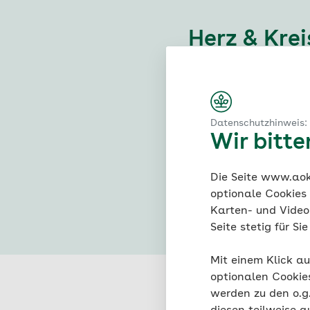
Herz & Krei
#Herzerkrankunge
Datenschutzhinweis:
#Blut
#Durch
Wir bitt
#Schwindel
#
Die Seite www.aok.
optionale Cookies
Karten- und Videod
Seite stetig für S
Mit einem Klick au
optionalen Cookie
werden zu den o.