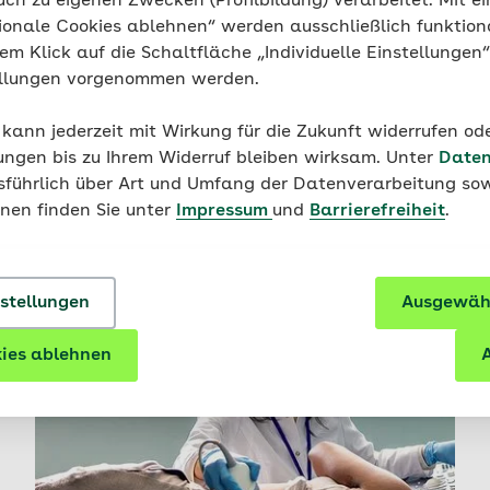
uch zu eigenen Zwecken (Profilbildung) verarbeitet. Mit ei
ionale Cookies ablehnen“ werden ausschließlich funktion
nem Klick auf die Schaltfläche „Individuelle Einstellungen
ellungen vorgenommen werden.
 kann jederzeit mit Wirkung für die Zukunft widerrufen o
ungen bis zu Ihrem Widerruf bleiben wirksam. Unter
Daten
usführlich über Art und Umfang der Datenverarbeitung sow
onen finden Sie unter
Impressum
und
Barrierefreiheit
.
nstellungen
Ausgewähl
ies ablehnen
A