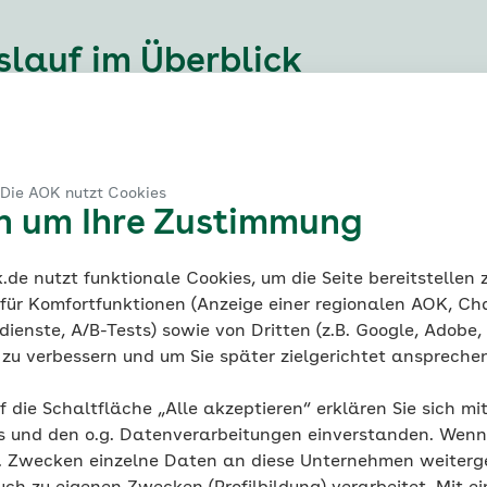
slauf
im Überblick
n
#Krankheitssymptome
#Blutdruck
#Pr
 Die AOK nutzt Cookies
blutungsstörungen
#Früherkennung
#Gesundh
en um Ihre Zustimmung
Notfall
de nutzt funktionale Cookies, um die Seite bereitstellen
 für Komfortfunktionen (Anzeige einer regionalen AOK, Ch
ienste, A/B-Tests) sowie von Dritten (z.B. Google, Adobe,
ie zu verbessern und um Sie später zielgerichtet anspreche
f die Schaltfläche „Alle akzeptieren“ erklären Sie sich mi
s und den o.g. Datenverarbeitungen einverstanden. Wenn 
g. Zwecken einzelne Daten an diese Unternehmen weiter