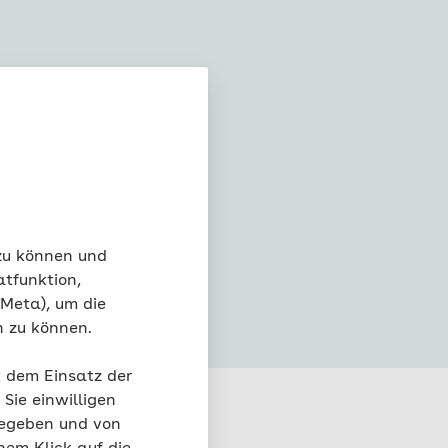
ävention
eitsuntersuchung
 zu können und
atfunktion,
 Meta), um die
n zu können.
t dem Einsatz der
Sie einwilligen
gegeben und von