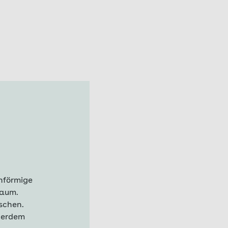
nförmige
raum.
schen.
ußerdem