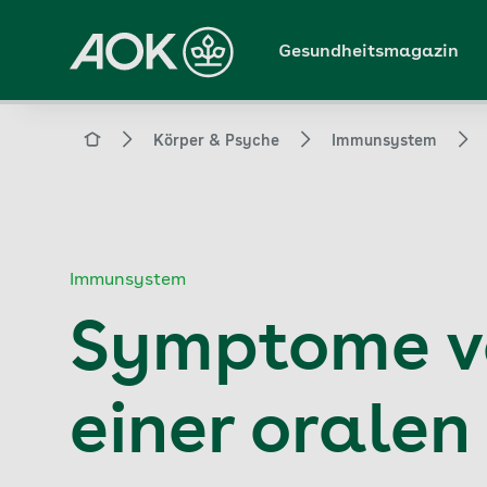
Zum
Hauptinhalt
Gesundheitsmagazin
springen
Magazin
Körper & Psyche
Immunsystem
Immunsystem
Symptome vo
einer orale