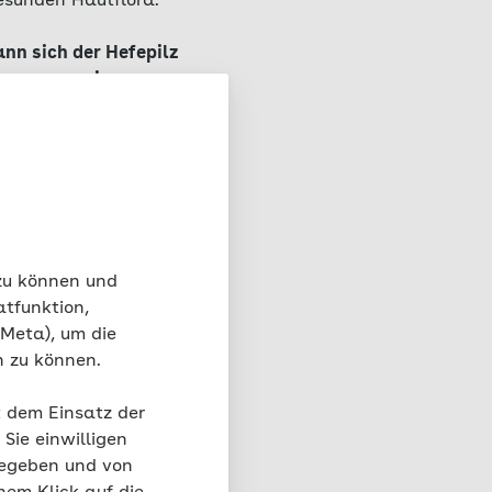
gesunden Hautflora.
nn sich der Hefepilz
t man von einer
vielen Stellen des
dose bei Frauen
eine Pilzinfektion in
der Betroffenen
 zu können und
atfunktion,
 Meta), um die
n zu können.
t dem Einsatz der
Babypo?
Sie einwilligen
gegeben und von