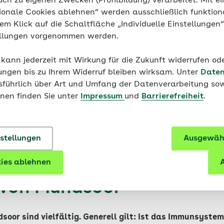
uch zu eigenen Zwecken (Profilbildung) verarbeitet. Mit ei
ionale Cookies ablehnen“ werden ausschließlich funktion
nem Klick auf die Schaltfläche „Individuelle Einstellungen
ellungen vorgenommen werden.
Entspannung
 kann jederzeit mit Wirkung für die Zukunft widerrufen o
Immunsystem stärken durch Ab
ungen bis zu Ihrem Widerruf bleiben wirksam. Unter
Daten
usführlich über Art und Umfang der Datenverarbeitung sow
onen finden Sie unter
Impressum
und
Barrierefreiheit
.
nstellungen
Ausgewähl
ies ablehnen
A
 von Mundsoor
soor sind vielfältig. Generell gilt: Ist das Immunsyst