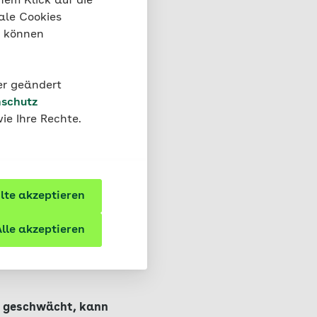
nem Klick auf die
ale Cookies
“ können
der geändert
härtung?
schutz
ie Ihre Rechte.
te akzeptieren
lle akzeptieren
em geschwächt, kann