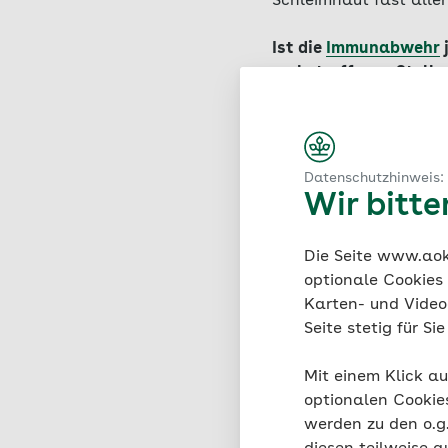
Schleimhaut fast aller
Ist die
Immunabwehr
an betroffenen Stelle
Pilzinfektion.
Diese wi
Körpers auftreten. We
(
Scheidenpilz
) oder de
der Mundhöhle sehr un
Datenschutzhinweis:
auswirken.
Wir bitt
Die Seite www.aok.
optionale Cookies
Passende Arti
Karten- und Videod
Seite stetig für S
Mit einem Klick au
optionalen Cookie
werden zu den o.