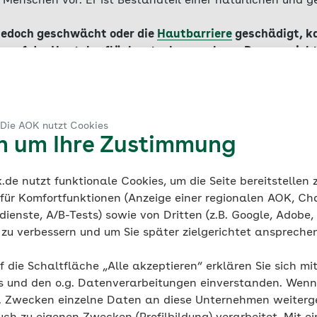
 Menschen vor. Er ist Bestandteil einer natürlichen und 
jedoch geschwächt oder die
Hautbarriere
geschädigt, ka
n auf der Hautoberfläche stark vermehren. Dann sprich
rd auch als Soor oder Candidose bezeichnet und kann an 
it verbreitet ist neben Mundsoor auch die vaginale Candi
r Windelausschlag bei kleinen Kindern. Unbehandelt kann 
angenehm sein und sich negativ auf die Lebensqualität 
 Die AOK nutzt Cookies
en um Ihre Zustimmung
de nutzt funktionale Cookies, um die Seite bereitstellen
 für Komfortfunktionen (Anzeige einer regionalen AOK, Ch
kel zum Thema
ienste, A/B-Tests) sowie von Dritten (z.B. Google, Adobe,
ie zu verbessern und um Sie später zielgerichtet anspreche
Haut & Allergie
f die Schaltfläche „Alle akzeptieren“ erklären Sie sich mi
Was hilft gegen einen wunden 
s und den o.g. Datenverarbeitungen einverstanden. Wenn 
g. Zwecken einzelne Daten an diese Unternehmen weiter