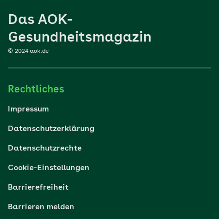
Das AOK-
Sport
Gesundheitsmagazin
© 2024 aok.de
Familie
Rechtliches
Reisen
Impressum
Wohlbefinden
Datenschutzerklärung
Datenschutzrechte
Körper & Psyche
Cookie-Einstellungen
Digital gesund
Barrierefreiheit
Barrieren melden
Nachhaltigkeit