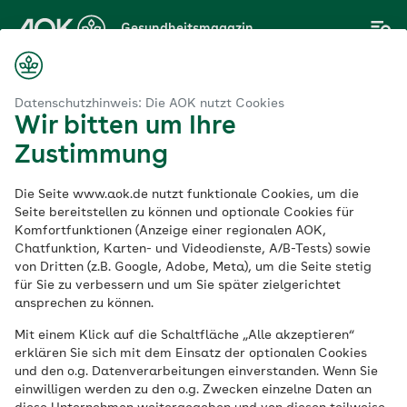
Zum
Gesundheitsmagazin
Hauptinhalt
springen
Magazin
syche
Immunsystem
Antibiotika mit Bedacht einsetzen
Datenschutzhinweis: Die AOK nutzt Cookies
Wir bitten um Ihre
Zustimmung
Immunsystem
Die Seite www.aok.de nutzt funktionale Cookies, um die
Antibiotika mit
Seite bereitstellen zu können und optionale Cookies für
Komfortfunktionen (Anzeige einer regionalen AOK,
Chatfunktion, Karten- und Videodienste, A/B-Tests) sowie
Bedacht einsetzen
von Dritten (z.B. Google, Adobe, Meta), um die Seite stetig
für Sie zu verbessern und um Sie später zielgerichtet
ansprechen zu können.
Veröffentlicht am:
02.06.2022
aktualisiert am 29.09.2023
Mit einem Klick auf die Schaltfläche „Alle akzeptieren“
5 Minuten Lesedauer
erklären Sie sich mit dem Einsatz der optionalen Cookies
und den o.g. Datenverarbeitungen einverstanden. Wenn Sie
einwilligen werden zu den o.g. Zwecken einzelne Daten an
Antibiotika haben die Medizin für immer