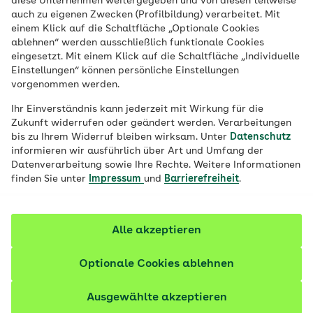
diese Unternehmen weitergegeben und von diesen teilweise
verändert: Als wirksame Mittel gegen
auch zu eigenen Zwecken (Profilbildung) verarbeitet. Mit
einem Klick auf die Schaltfläche „Optionale Cookies
Bakterien helfen sie bei lebensgefährlichen
ablehnen“ werden ausschließlich funktionale Cookies
Infektionen. Allerdings nur, wenn sie
eingesetzt. Mit einem Klick auf die Schaltfläche „Individuelle
richtig angewendet werden.
Einstellungen“ können persönliche Einstellungen
vorgenommen werden.
Fachlich geprüft
Ihr Einverständnis kann jederzeit mit Wirkung für die
Zukunft widerrufen oder geändert werden. Verarbeitungen
bis zu Ihrem Widerruf bleiben wirksam. Unter
Datenschutz
informieren wir ausführlich über Art und Umfang der
Datenverarbeitung sowie Ihre Rechte. Weitere Informationen
finden Sie unter
Impressum
und
Barrierefreiheit
.
Alle akzeptieren
Optionale Cookies ablehnen
Ausgewählte akzeptieren