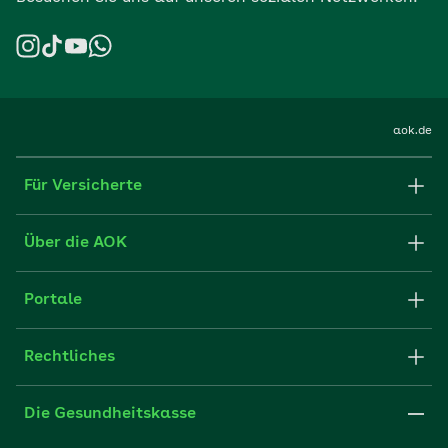
aok.de
Für Versicherte
Formulare und Anträge
Über die AOK
Apps
Struktur & Verwaltung
Portale
E-Mail senden
Newsletter
Fachportal für Arbeitgeber
Rechtliches
FAQ
Medien der AOK
Leistungserbringer
Websitenutzung
Impressum
Die Gesundheitskasse
Partner der AOK
Karriere