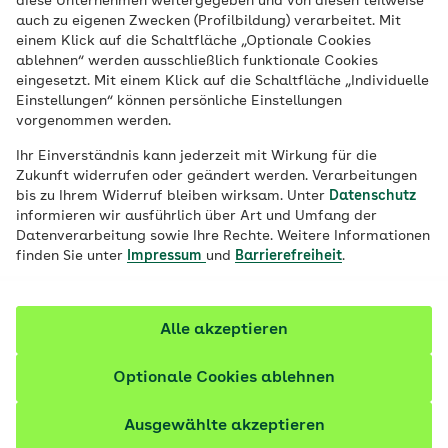
diese Unternehmen weitergegeben und von diesen teilweise
Versicherten Fachärztinnen und Fachärzte
auch zu eigenen Zwecken (Profilbildung) verarbeitet. Mit
einem Klick auf die Schaltfläche „Optionale Cookies
sowie medizinische Expertinnen und
ablehnen“ werden ausschließlich funktionale Cookies
Experten aus den verschiedensten
eingesetzt. Mit einem Klick auf die Schaltfläche „Individuelle
Fachrichtungen bei Clarimedis, dem
Einstellungen“ können persönliche Einstellungen
vorgenommen werden.
medizinischen Info-Telefon der AOK, zur
Verfügung. Sie helfen Ihnen, Diagnosen,
Ihr Einverständnis kann jederzeit mit Wirkung für die
Zukunft widerrufen oder geändert werden. Verarbeitungen
Beipackzettel, Laborwerte und anderen
bis zu Ihrem Widerruf bleiben wirksam. Unter
Datenschutz
Gesundheitsthemen wie Vorsorge,
informieren wir ausführlich über Art und Umfang der
Datenverarbeitung sowie Ihre Rechte. Weitere Informationen
Impfungen, Kinderkrankheiten,
finden Sie unter
Impressum
und
Barrierefreiheit
.
Schwangerschaft und Reisemedizin besser
zu verstehen. Sie suchen Adressen von
Ärztinnen und Ärzten, Kliniken und
Alle akzeptieren
medizinischen Behandlern? Auch hier hilft
Optionale Cookies ablehnen
AOK-Clarimedis unkompliziert weiter.
Erfahren Sie, wie das Info-Telefon
Ausgewählte akzeptieren
funktioniert.