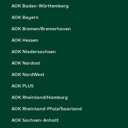
Cookie-Einstellungen
AOK Baden-Württemberg
Presse- und Politikportal
Datenschutz
AOK Bayern
Vertriebspartner-Service
Fehlverhalten melden
AOK Bremen/Bremerhaven
Barrierefreiheit
AOK Hessen
Barriere melden
AOK Niedersachsen
AOK Nordost
AOK NordWest
AOK PLUS
AOK Rheinland/Hamburg
AOK Rheinland-Pfalz/Saarland
AOK Sachsen-Anhalt