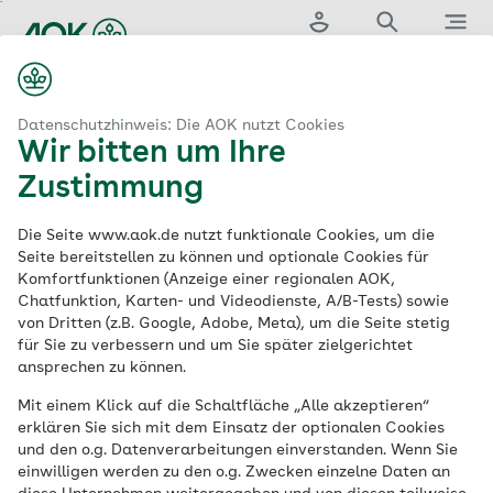
Zum
Hauptinhalt
Login
Suche
Menü
springen
aok.de
ng
AOK-Clarimedis: medizinische Informationen am Telefon
Datenschutzhinweis: Die AOK nutzt Cookies
Wir bitten um Ihre
AOK-Clarimedis:
Zustimmung
medizinische
Die Seite www.aok.de nutzt funktionale Cookies, um die
Seite bereitstellen zu können und optionale Cookies für
Komfortfunktionen (Anzeige einer regionalen AOK,
Informationen
am
Chatfunktion, Karten- und Videodienste, A/B-Tests) sowie
von Dritten (z.B. Google, Adobe, Meta), um die Seite stetig
Telefon
für Sie zu verbessern und um Sie später zielgerichtet
ansprechen zu können.
Mit einem Klick auf die Schaltfläche „Alle akzeptieren“
erklären Sie sich mit dem Einsatz der optionalen Cookies
Eine Leistung bei allen AOKs
und den o.g. Datenverarbeitungen einverstanden. Wenn Sie
einwilligen werden zu den o.g. Zwecken einzelne Daten an
An 365 Tagen im Jahr stehen AOK-