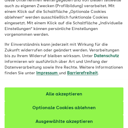
diese Unternehmen weitergegeben und von diesen teilweise
auch zu eigenen Zwecken (Profilbildung) verarbeitet. Mit
einem Klick auf die Schaltfläche „Optionale Cookies
Bitte ermitteln Sie Ihre AOK, in deren
ablehnen“ werden ausschließlich funktionale Cookies
Einzugsgebiet Sie die AOK-Hilfsmittelsuche
eingesetzt. Mit einem Klick auf die Schaltfläche „Individuelle
starten möchten.
Einstellungen“ können persönliche Einstellungen
vorgenommen werden.
Ihr Einverständnis kann jederzeit mit Wirkung für die
Meine AOK ermitteln
Zukunft widerrufen oder geändert werden. Verarbeitungen
bis zu Ihrem Widerruf bleiben wirksam. Unter
Datenschutz
informieren wir ausführlich über Art und Umfang der
Datenverarbeitung sowie Ihre Rechte. Weitere Informationen
finden Sie unter
Impressum
und
Barrierefreiheit
.
Alle akzeptieren
Das kann die AOK-
Optionale Cookies ablehnen
Hilfsmittelsuche
Ausgewählte akzeptieren