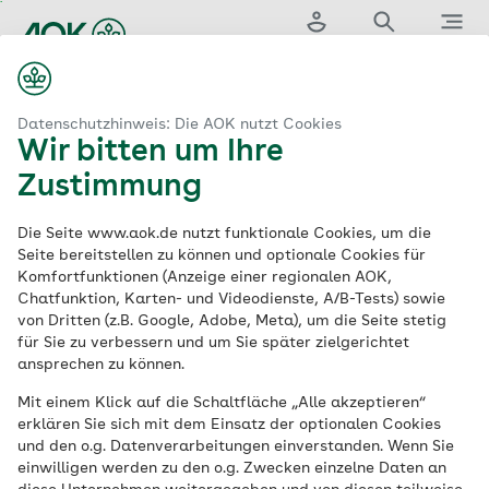
Zum
Hauptinhalt
Login
Suche
Menü
springen
...
aok.de
n & Services
Hilfsmittel
Suche nach Hilfsmitteln
Datenschutzhinweis: Die AOK nutzt Cookies
Wir bitten um Ihre
Zustimmung
AOK-Hilfsmittelsuche
Die Seite www.aok.de nutzt funktionale Cookies, um die
Die AOK-
Seite bereitstellen zu können und optionale Cookies für
Komfortfunktionen (Anzeige einer regionalen AOK,
Chatfunktion, Karten- und Videodienste, A/B-Tests) sowie
Hilfsmittelsuche:
von Dritten (z.B. Google, Adobe, Meta), um die Seite stetig
für Sie zu verbessern und um Sie später zielgerichtet
Einfach den
ansprechen zu können.
Mit einem Klick auf die Schaltfläche „Alle akzeptieren“
passenden Anbieter
erklären Sie sich mit dem Einsatz der optionalen Cookies
und den o.g. Datenverarbeitungen einverstanden. Wenn Sie
finden
einwilligen werden zu den o.g. Zwecken einzelne Daten an