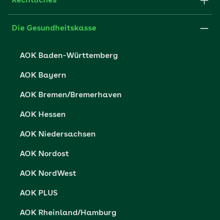
Fachportal für Arbeitgeber
Rechtliches
FAQ
Medien der AOK
Leistungserbringer
Websitenutzung
Impressum
Die Gesundheitskasse
Partner der AOK
Karriere
Cookie-Einstellungen
AOK Baden-Württemberg
Presse- und Politikportal
Datenschutz
AOK Bayern
Vertriebspartner-Service
Fehlverhalten melden
AOK Bremen/Bremerhaven
Barrierefreiheit
AOK Hessen
Barriere melden
AOK Niedersachsen
AOK Nordost
AOK NordWest
AOK PLUS
AOK Rheinland/Hamburg