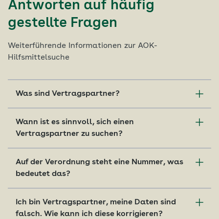
Antworten auf häufig
gestellte Fragen
Weiterführende Informationen zur AOK-
Hilfsmittelsuche
Was sind Vertragspartner?
Vertragspartner sind zum Beispiel
Wann ist es sinnvoll, sich einen
Sanitätshäuser oder Apotheken, mit denen Ihre
Vertragspartner zu suchen?
AOK einen Versorgungsvertrag für Hilfsmittel
geschlossen hat. Diese Vertragspartner beraten
Bitte suchen Sie sich einen Hilfsmittelanbieter
Sie zu Ihrer Hilfsmittelverordnung und versorgen
Auf der Verordnung steht eine Nummer, was
nachdem Ihnen Ihr Arzt eine Verordnung für ein
Sie mit Ihrem benötigten Hilfsmittel.
bedeutet das?
Hilfsmittel ausgestellt hat. Alle Vertragspartner
der AOK beraten Sie gern vorab zu den
Hilfsmittel
Die Hilfsmittelpositionsnummer oder
Versorgungsmöglichkeiten, dem
Ich bin Vertragspartner, meine Daten sind
Hilfsmittelnummer, manchmal auch HMV-
Antragsverfahren und den möglichen Kosten,
falsch. Wie kann ich diese korrigieren?
Nummer oder GKV-Nummer genannt, definiert