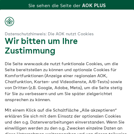
Zum
Sie sehen die Seite der
AOK PLUS
Hauptinhalt
Login
Suche
Menü
springen
Aus Liebe zur Gesundheit
Datenschutzhinweis: Die AOK nutzt Cookies
Wir bitten um Ihre
Zustimmung
Die Seite www.aok.de nutzt funktionale Cookies, um die
Seite bereitstellen zu können und optionale Cookies für
Komfortfunktionen (Anzeige einer regionalen AOK,
Chatfunktion, Karten- und Videodienste, A/B-Tests) sowie
von Dritten (z.B. Google, Adobe, Meta), um die Seite stetig
für Sie zu verbessern und um Sie später zielgerichtet
ansprechen zu können.
Mit einem Klick auf die Schaltfläche „Alle akzeptieren“
erklären Sie sich mit dem Einsatz der optionalen Cookies
Dein PLUS für mehr
und den o.g. Datenverarbeitungen einverstanden. Wenn Sie
einwilligen werden zu den o.g. Zwecken einzelne Daten an