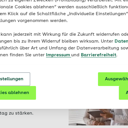
uch zu eigenen Zwecken (Profilbildung) verarbeitet. Mit ei
ionale Cookies ablehnen“ werden ausschließlich funktion
nem Klick auf die Schaltfläche „Individuelle Einstellungen
in unseren kostenfreien
ellungen vorgenommen werden.
n, wie Sie Angehörige
 kompetent zu Hause
 kann jederzeit mit Wirkung für die Zukunft widerrufen o
n.
ungen bis zu Ihrem Widerruf bleiben wirksam. Unter
Daten
usführlich über Art und Umfang der Datenverarbeitung sow
onen finden Sie unter
Impressum
und
Barrierefreiheit
.
nstellungen
Ausgewähl
erntrainer
ies ablehnen
HS‑Elterntrainer
A
n wir Sie dabei, Ihr Kind
verstehen und den
tag zu stärken.