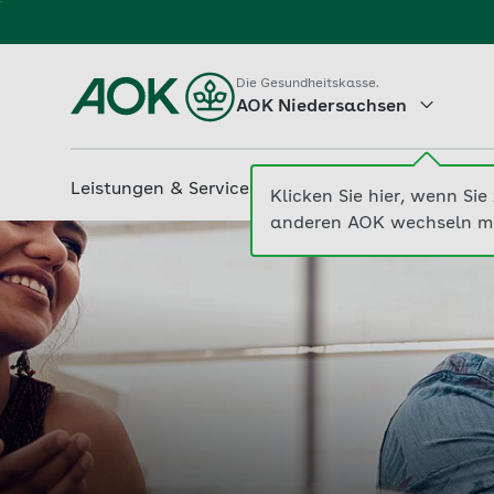
Zum
Hauptinhalt
Die Gesundheitskasse.
AOK Niedersachsen
springen
Leistungen & Services
Beiträge & Tarife
M
AOK Niedersachsen | AOK. Die Gesundheitskasse.