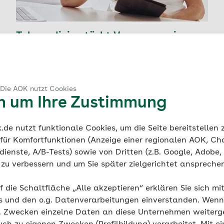
Telemedizin stärkt Versorgung in
Pflegeeinrichtungen
Zusammenarbeit der AOK Niedersachsen und
der BARMER mit der MedKitDoc GmbH, um die
 Die AOK nutzt Cookies
ärztliche Versorgung in Pflegeeinrichtungen zu
en um Ihre Zustimmung
verbessern.
de nutzt funktionale Cookies, um die Seite bereitstellen
Alle Nachrichten
 für Komfortfunktionen (Anzeige einer regionalen AOK, Ch
ienste, A/B-Tests) sowie von Dritten (z.B. Google, Adobe,
ie zu verbessern und um Sie später zielgerichtet anspreche
f die Schaltfläche „Alle akzeptieren“ erklären Sie sich mi
s und den o.g. Datenverarbeitungen einverstanden. Wenn 
g. Zwecken einzelne Daten an diese Unternehmen weiter
rse für Angehörige