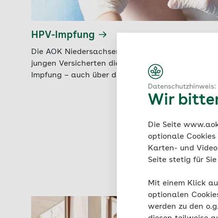
HPV-Impfung
Die AOK Niedersachsen übernimmt für ihre
jungen Versicherten die Kosten für die HPV-
Impfung – auch über das 18. Lebensjahr hinaus.
Datenschutzhinweis:
Wir bitt
Die Seite www.aok.
optionale Cookies
Karten- und Videod
Seite stetig für S
Mit einem Klick au
optionalen Cookie
werden zu den o.
Pflegeku