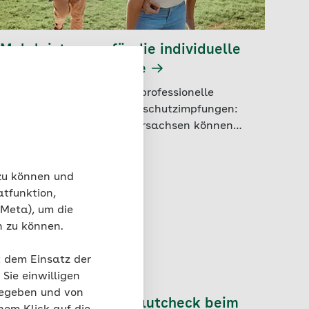
Mehrleistungen für die individuelle
Gesundheitsvorsorge
Von Osteopathie über die professionelle
Zahnreinigung bis zu Reiseschutzimpfungen:
Versicherte der AOK Niedersachsen können
Mehrleistungen für bis zu 500 Euro pro Jahr
nutzen.
 zu können und
atfunktion,
 Meta), um die
n zu können.
t dem Einsatz der
Sie einwilligen
gegeben und von
Digitaler Hautcheck beim