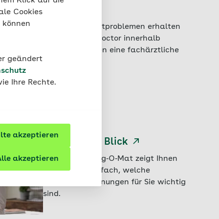
nem Klick auf die
Hautarzt
ale Cookies
“ können
Bei akuten Hautproblemen erhalten
Sie mit OnlineDoctor innerhalb
weniger Stunden eine fachärztliche
der geändert
Einschätzung.
schutz
ie Ihre Rechte.
te akzeptieren
Vorsorge im Blick
lle akzeptieren
Der AOK Vorsorg‑O‑Mat zeigt Ihnen
schnell und einfach, welche
Krebsfrüherkennungen für Sie wichtig
sind.