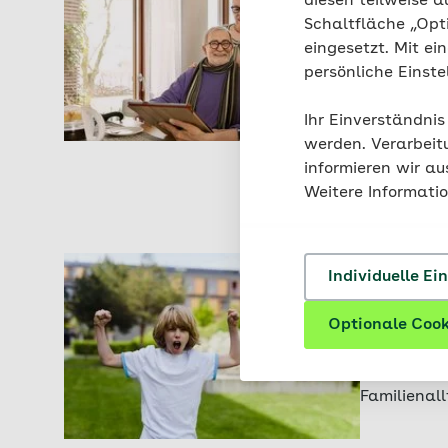
diesen teilweise a
Schaltfläche „Opt
eingesetzt. Mit ei
Lernen Sie 
persönliche Einst
Pflegekurse
sicher und
Ihr Einverständnis
unterstütze
werden. Verarbeit
informieren wir a
Weitere Informati
Individuelle Ei
ADHS-Elt
Optionale Cook
Mit dem AD
unterstütze
besser zu 
Familienall