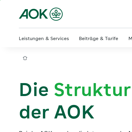
Zum
Hauptinhalt
springen
Leistungen & Services
Beiträge & Tarife
M
Struktur & Verwaltung
Die
Struktu
der AOK