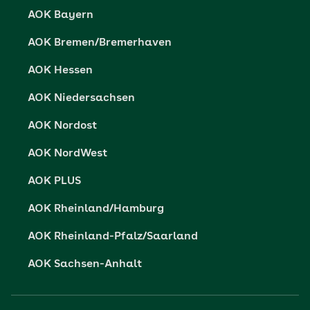
Datenschutz
AOK Bayern
Vertriebspartner-Service
Fehlverhalten melden
AOK Bremen/Bremerhaven
Barrierefreiheit
AOK Hessen
Barriere melden
AOK Niedersachsen
AOK Nordost
AOK NordWest
AOK PLUS
AOK Rheinland/Hamburg
AOK Rheinland-Pfalz/Saarland
AOK Sachsen-Anhalt