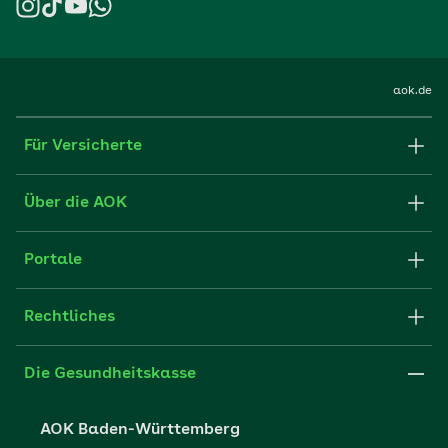
aok.de
Für Versicherte
Formulare und Anträge
Über die AOK
Apps
Struktur & Verwaltung
Portale
E-Mail senden
Newsletter
Fachportal für Arbeitgeber
Rechtliches
FAQ
Medien der AOK
Leistungserbringer
Websitenutzung
Impressum
Die Gesundheitskasse
Partner der AOK
Karriere
Cookie-Einstellungen
AOK Baden-Württemberg
Presse- und Politikportal