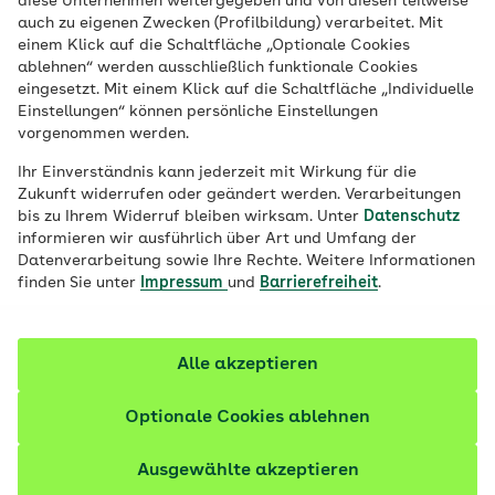
diese Unternehmen weitergegeben und von diesen teilweise
auch zu eigenen Zwecken (Profilbildung) verarbeitet. Mit
PLZ/Ort
einem Klick auf die Schaltfläche „Optionale Cookies
ablehnen“ werden ausschließlich funktionale Cookies
eingesetzt. Mit einem Klick auf die Schaltfläche „Individuelle
Einstellungen“ können persönliche Einstellungen
Stichwort eingeben
vorgenommen werden.
Ihr Einverständnis kann jederzeit mit Wirkung für die
Zukunft widerrufen oder geändert werden. Verarbeitungen
Suchen
bis zu Ihrem Widerruf bleiben wirksam. Unter
Datenschutz
informieren wir ausführlich über Art und Umfang der
Postleitzahl speichern
Datenverarbeitung sowie Ihre Rechte. Weitere Informationen
finden Sie unter
Mit Setzen des Hakens speichern Sie ihre PLZ
Impressum
und
Barrierefreiheit
.
dauerhaft in einem sogenannten
"Location-Cookie"
. So
sehen Sie zukünftig direkt relevante Inhalte.
Alle akzeptieren
Optionale Cookies ablehnen
AOK-Gesundheitskurse nach
Ausgewählte akzeptieren
Themen