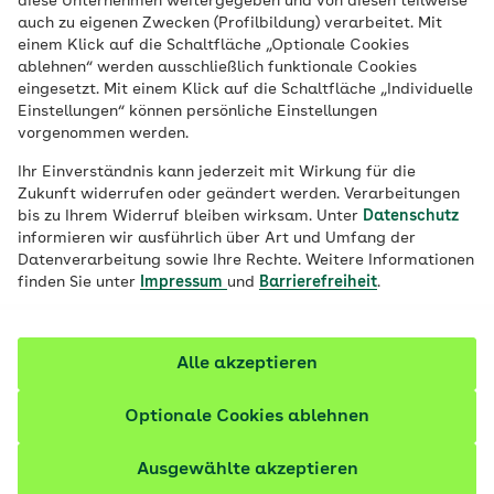
diese Unternehmen weitergegeben und von diesen teilweise
profitiert von attraktiven
auch zu eigenen Zwecken (Profilbildung) verarbeitet. Mit
einem Klick auf die Schaltfläche „Optionale Cookies
Zusatzleistungen.
ablehnen“ werden ausschließlich funktionale Cookies
eingesetzt. Mit einem Klick auf die Schaltfläche „Individuelle
Einstellungen“ können persönliche Einstellungen
vorgenommen werden.
Ihr Einverständnis kann jederzeit mit Wirkung für die
Zukunft widerrufen oder geändert werden. Verarbeitungen
bis zu Ihrem Widerruf bleiben wirksam. Unter
Datenschutz
informieren wir ausführlich über Art und Umfang der
Datenverarbeitung sowie Ihre Rechte. Weitere Informationen
finden Sie unter
Impressum
und
Barrierefreiheit
.
Alle akzeptieren
Optionale Cookies ablehnen
Unser Bonus für Ihre Motivation
Ausgewählte akzeptieren