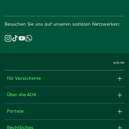
Besuchen Sie uns auf unseren sozialen Netzwerken:
aok.de
Für Versicherte
Formulare und Anträge
Über die AOK
Apps
Struktur & Verwaltung
Portale
E-Mail senden
Newsletter
Fachportal für Arbeitgeber
Rechtliches