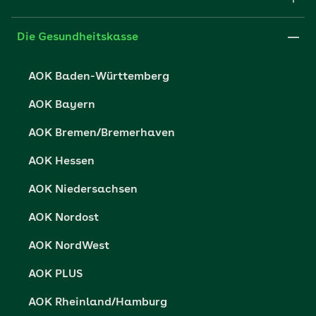
FAQ
Medien der AOK
Leistungserbringer
Websitenutzung
Impressum
Die Gesundheitskasse
Partner der AOK
Karriere
Cookie-Einstellungen
AOK Baden-Württemberg
Presse- und Politikportal
Datenschutz
AOK Bayern
Vertriebspartner-Service
Fehlverhalten melden
AOK Bremen/Bremerhaven
Barrierefreiheit
AOK Hessen
Barriere melden
AOK Niedersachsen
AOK Nordost
AOK NordWest
AOK PLUS
AOK Rheinland/Hamburg