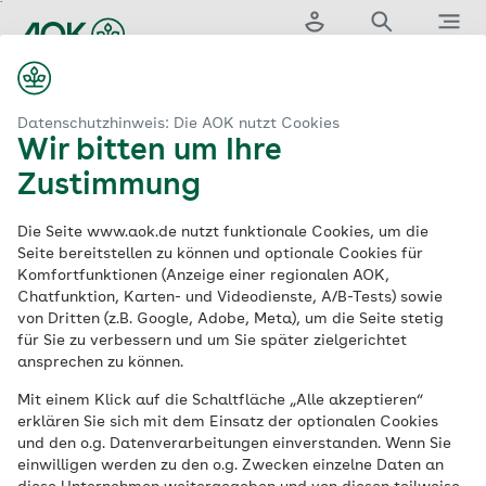
Zum
Hauptinhalt
Login
Suche
Menü
springen
aok.de
Leistungen & Services
Bonusprogramme
Datenschutzhinweis: Die AOK nutzt Cookies
Wir bitten um Ihre
Die
Zustimmung
Bonusprogramme
Die Seite www.aok.de nutzt funktionale Cookies, um die
Seite bereitstellen zu können und optionale Cookies für
Komfortfunktionen (Anzeige einer regionalen AOK,
der AOK
Chatfunktion, Karten- und Videodienste, A/B-Tests) sowie
von Dritten (z.B. Google, Adobe, Meta), um die Seite stetig
für Sie zu verbessern und um Sie später zielgerichtet
Ob für Gesundheitsbewusste, für
ansprechen zu können.
Sportliche, für Familien oder Kinder: Die
Mit einem Klick auf die Schaltfläche „Alle akzeptieren“
AOK bietet das passende Bonusprogramm
erklären Sie sich mit dem Einsatz der optionalen Cookies
für jeden. Wer teilnimmt, kann sich je nach
und den o.g. Datenverarbeitungen einverstanden. Wenn Sie
einwilligen werden zu den o.g. Zwecken einzelne Daten an
AOK bares Geld auszahlen lassen oder