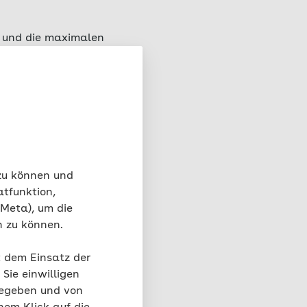
n und die maximalen
nus
 zu können und
atfunktion,
 Meta), um die
n zu können.
usgewogene Ernährung,
t dem Einsatz der
Sie einwilligen
gegeben und von
er