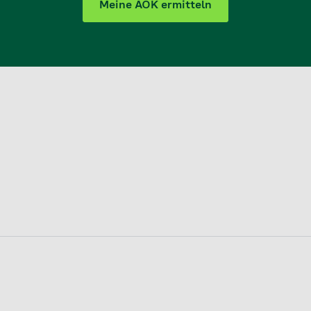
Meine AOK ermitteln