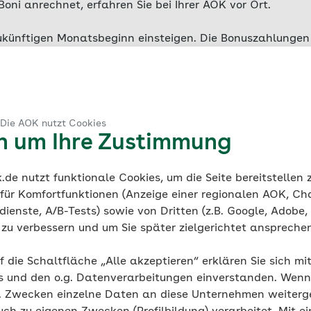
Boni anrechnet, erfahren Sie bei Ihrer AOK vor Ort.
ukünftigen Monatsbeginn einsteigen. Die Bonuszahlunge
ann anteilig.
 Die AOK nutzt Cookies
 ist der Wahltarif Bo
en um Ihre Zustimmung
t?
de nutzt funktionale Cookies, um die Seite bereitstellen
 für Komfortfunktionen (Anzeige einer regionalen AOK, Ch
t für alle AOK Kunden interessant, die
ienste, A/B-Tests) sowie von Dritten (z.B. Google, Adobe,
ie zu verbessern und um Sie später zielgerichtet anspreche
st leben und selten gesundheitliche Probleme haben (a
ngen)
f die Schaltfläche „Alle akzeptieren“ erklären Sie sich mi
gelmäßig Sport treiben
s und den o.g. Datenverarbeitungen einverstanden. Wenn 
g. Zwecken einzelne Daten an diese Unternehmen weiter
der Tarif, wenn Sie regelmäßig Medikamente benötigen od