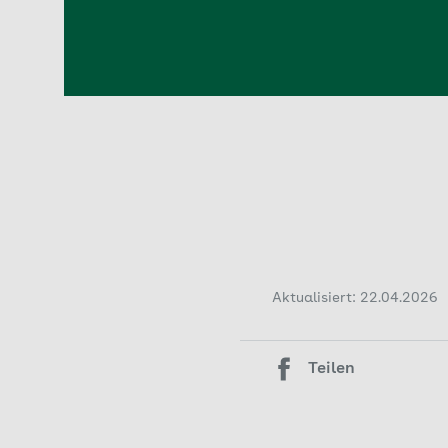
Aktualisiert: 22.04.2026
Teilen