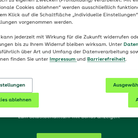
uch zu eigenen Zwecken (Profilbildung) verarbeitet. Mit ei
te absehbar sind.
ionale Cookies ablehnen“ werden ausschließlich funktion
nem Klick auf die Schaltfläche „Individuelle Einstellungen
iesem Tarif teilnehmen, wenn Ihre Beiträge komplett von 
ellungen vorgenommen werden.
wenn Sie Arbeitslosengeld beziehen.
 kann jederzeit mit Wirkung für die Zukunft widerrufen o
ungen bis zu Ihrem Widerruf bleiben wirksam. Unter
Daten
usführlich über Art und Umfang der Datenverarbeitung sow
onen finden Sie unter
Impressum
und
Barrierefreiheit
.
nstellungen
Ausgewähl
altet der Wahltarif Bonus m
ies ablehnen
A
um den Wahltarif Bonus unterscheiden sich regional. Indem
en wir die für Sie zuständige AOK ermitteln und Ihnen di
zum Selbstbehalttarif mit Bonus anzeigen.