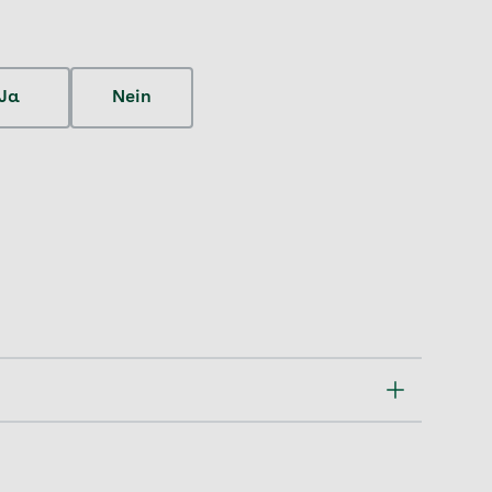
Ja
Nein
lbstbehalt die Beitragskosten senken.