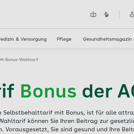
edizin & Versorgung
Pflege
Gesundheitsmagazin
K-Bonus-Wahltarif
if
Bonus
der 
elbstbehalttarif mit Bonus, ist für alle attrak
ahltarif können Sie Ihren Beitrag zur gesetzl
n. Vorausgesetzt, Sie sind gesund und Ihre Bei