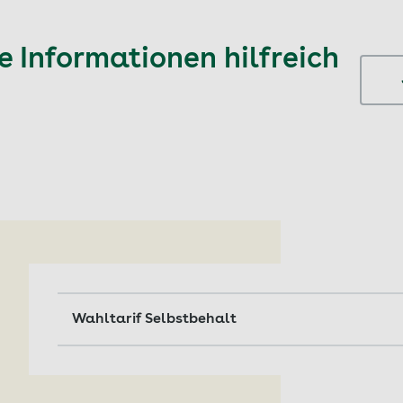
 Informationen hilfreich
Wahltarif Selbstbehalt
So können AOK-Mitglieder mit dem Wahltarif Se
Mehr erfahren