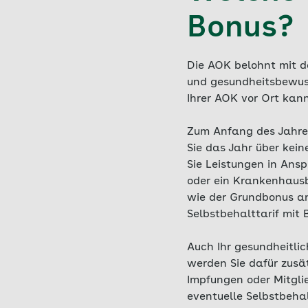
Bonus?
Die AOK belohnt mit d
und gesundheitsbewuss
Ihrer AOK vor Ort kan
Zum Anfang des Jahres
Sie das Jahr über kein
Sie Leistungen in Ans
oder ein Krankenhausbe
wie der Grundbonus an
Selbstbehalttarif mit
Auch Ihr gesundheitli
werden Sie dafür zusät
Impfungen oder Mitgli
eventuelle Selbstbeha