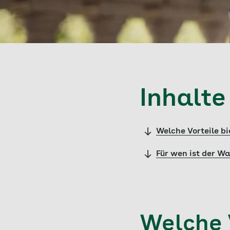
Inhalte
Welche Vorteile bi
Für wen ist der W
Welche V