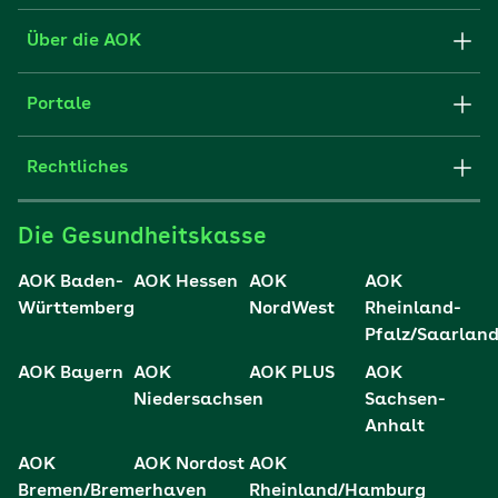
Formulare und Anträge
Über die AOK
Apps
Struktur & Verwaltung
Portale
E-Mail senden
Newsletter
Fachportal für Arbeitgeber
Rechtliches
FAQ
Medien der AOK
Leistungserbringer
Websitenutzung
Impressum
Die Gesundheitskasse
Partner der AOK
Karriere
Cookie-Einstellungen
AOK Baden-
AOK Hessen
AOK
AOK
Presse- und Politikportal
Württemberg
NordWest
Rheinland-
Datenschutz
Pfalz/Saarlan
Vertriebspartner-Service
Fehlverhalten melden
AOK Bayern
AOK
AOK PLUS
AOK
Niedersachsen
Sachsen-
Barrierefreiheit
Anhalt
Barriere melden
AOK
AOK Nordost
AOK
Bremen/Bremerhaven
Rheinland/Hamburg