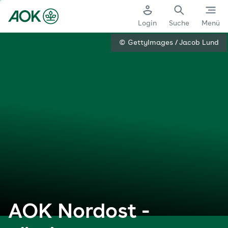
Zum
Hauptinhalt
Login
Suche
Menü
springen
AOK Nordost | AOK. Die Gesundheitskasse.
© GettyImages / Jacob Lund
AOK Nordost -