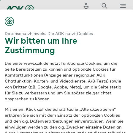
Zum
Hauptinhalt
Login
Suche
Menü
springen
Kontakt
Datenschutzhinweis: Die AOK nutzt Cookies
Wir bitten um Ihre
Kontakt
zu Ihrer AOK
Zustimmung
Die Seite www.aok.de nutzt funktionale Cookies, um die
Wenn Sie Fragen zu unseren Leistungen
Seite bereitstellen zu können und optionale Cookies für
Komfortfunktionen (Anzeige einer regionalen AOK,
oder Ihrem Versicherungsschutz haben,
Chatfunktion, Karten- und Videodienste, A/B-Tests) sowie
dann kontaktieren Sie uns – wir helfen
von Dritten (z.B. Google, Adobe, Meta), um die Seite stetig
Ihnen gern!
für Sie zu verbessern und um Sie später zielgerichtet
ansprechen zu können.
Mit einem Klick auf die Schaltfläche „Alle akzeptieren“
erklären Sie sich mit dem Einsatz der optionalen Cookies
Warnung vor Phishing-Mails im Namen
und den o.g. Datenverarbeitungen einverstanden. Wenn Sie
der AOK
einwilligen werden zu den o.g. Zwecken einzelne Daten an