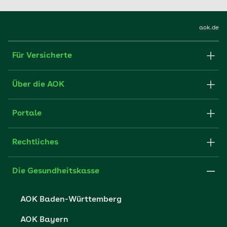
Rückrufservice.
Mehr erfahren
aok.de
Für Versicherte
Formulare und Anträge
Über die AOK
Apps
Struktur & Verwaltung
Portale
E-Mail senden
Newsletter
Fachportal für Arbeitgeber
Rechtliches
FAQ
Medien der AOK
Leistungserbringer
Websitenutzung
Impressum
Die Gesundheitskasse
Partner der AOK
Karriere
Cookie-Einstellungen
AOK Baden-Württemberg
Presse- und Politikportal
Datenschutz
AOK Bayern
Vertriebspartner-Service