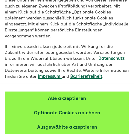
diese Unternehmen weitergegeben und von diesen teilweise
Aktuell sind betrügerische E-Mails im
auch zu eigenen Zwecken (Profilbildung) verarbeitet. Mit
einem Klick auf die Schaltfläche „Optionale Cookies
Namen der AOK im Umlauf, die
ablehnen“ werden ausschließlich funktionale Cookies
Rückerstattungen versprechen. Klicken
eingesetzt. Mit einem Klick auf die Schaltfläche „Individuelle
Sie keine Links an und geben Sie keine
Einstellungen“ können persönliche Einstellungen
Daten ein. Ob Sie Anspruch auf eine
vorgenommen werden.
Rückerstattung haben, prüfen Sie bitte
Ihr Einverständnis kann jederzeit mit Wirkung für die
ausschließlich über
„Meine AOK“
.
Zukunft widerrufen oder geändert werden. Verarbeitungen
bis zu Ihrem Widerruf bleiben wirksam. Unter
Datenschutz
Weitere Informationen
informieren wir ausführlich über Art und Umfang der
Datenverarbeitung sowie Ihre Rechte. Weitere Informationen
finden Sie unter
Impressum
und
Barrierefreiheit
.
Alle akzeptieren
Wie kann ich meine AOK
Optionale Cookies ablehnen
kontaktieren?
Ausgewählte akzeptieren
Die Kontaktinformationen und Services