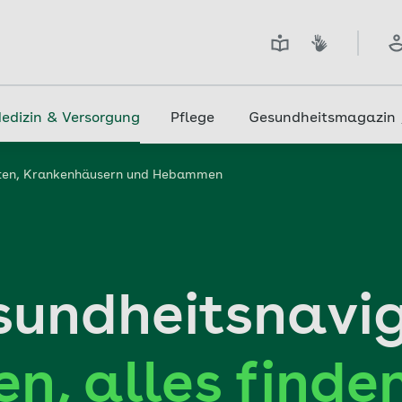
edizin & Versorgung
Pflege
Gesundheitsmagazin
zten, Krankenhäusern und Hebammen
undheitsnavig
n, alles finde