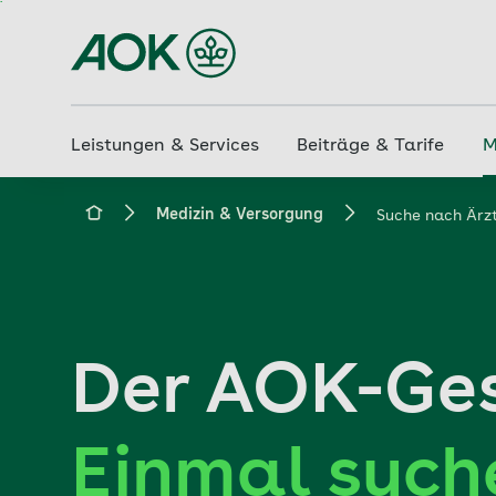
Zum
Hauptinhalt
springen
Leistungen & Services
Beiträge & Tarife
M
aok.de
Medizin & Versorgung
Suche nach Är
Der AOK-Ges
Einmal suche