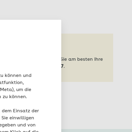
kuten Fällen kontaktieren Sie am besten Ihre
reitschaftsdienstes:
116 117
.
 zu können und
atfunktion,
 Meta), um die
n zu können.
t dem Einsatz der
Sie einwilligen
gegeben und von