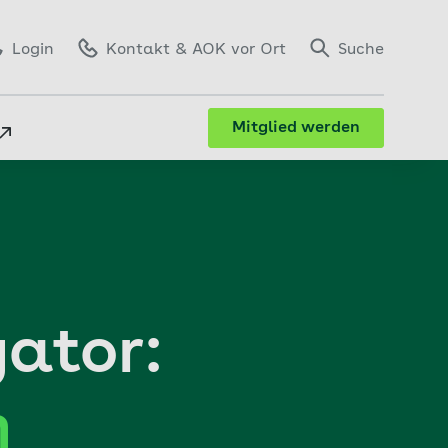
Login
Kontakt
& AOK vor Ort
Suche
Mitglied werden
ator:
n