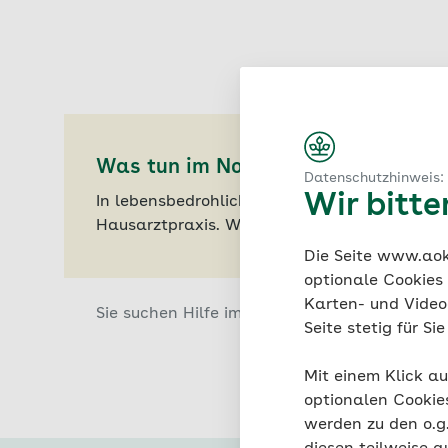
Was tun im Notfall?
Datenschutzhinweis:
Wir bitt
In lebensbedrohlichen Situationen oder Notfä
Hausarztpraxis. Wenn diese akut nicht erreic
Die Seite www.aok.
optionale Cookies
Karten- und Videod
Sie suchen Hilfe im Notfall?
Notfallambulan
Seite stetig für S
Mit einem Klick au
optionalen Cookie
werden zu den o.