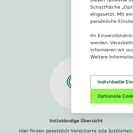
diesen teilweise a
Schaltfläche „Opt
eingesetzt. Mit ei
persönliche Einst
Ihre Vort
Ihr Einverständnis
werden. Verarbeit
informieren wir a
Weitere Informati
Individuelle Ei
Optionale Cook
Vollständige Übersicht
Hier finden gesetzlich Versicherte alle ärztlichen,