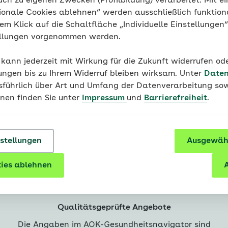
uch zu eigenen Zwecken (Profilbildung) verarbeitet. Mit ei
ionale Cookies ablehnen“ werden ausschließlich funktion
nem Klick auf die Schaltfläche „Individuelle Einstellungen
ellungen vorgenommen werden.
eile mit dem AOK-Gesundheit
 kann jederzeit mit Wirkung für die Zukunft widerrufen o
ungen bis zu Ihrem Widerruf bleiben wirksam. Unter
Daten
usführlich über Art und Umfang der Datenverarbeitung sow
onen finden Sie unter
Impressum
und
Barrierefreiheit
.
nstellungen
Ausgewähl
ies ablehnen
A
Qualitätsgeprüfte Angebote
Die Angaben im AOK-Gesundheitsnavigator sind