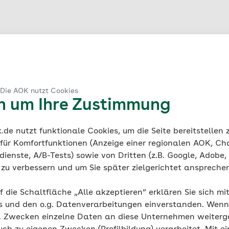
 Die AOK nutzt Cookies
en um Ihre Zustimmung
llen rufen Sie bitte den Notruf unter
112
an. In weniger a
hbar ist, hilft Ihnen die Notfallnummer des ärztlichen Be
de nutzt funktionale Cookies, um die Seite bereitstellen
 für Komfortfunktionen (Anzeige einer regionalen AOK, Ch
ienste, A/B-Tests) sowie von Dritten (z.B. Google, Adobe,
zsuche
oder
Bereitschaftsdienstsuche
ie zu verbessern und um Sie später zielgerichtet anspreche
f die Schaltfläche „Alle akzeptieren“ erklären Sie sich mi
s und den o.g. Datenverarbeitungen einverstanden. Wenn 
g. Zwecken einzelne Daten an diese Unternehmen weiter