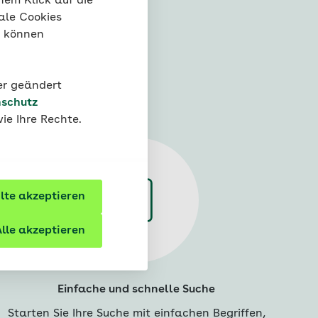
nem Klick auf die
ale Cookies
“ können
snavigator
der geändert
schutz
ie Ihre Rechte.
te akzeptieren
lle akzeptieren
Einfache und schnelle Suche
Starten Sie Ihre Suche mit einfachen Begriffen,