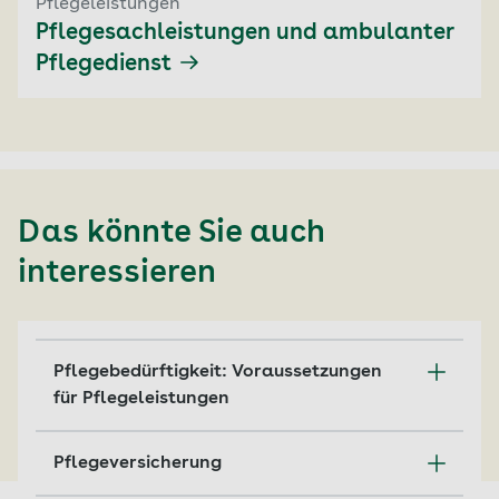
Pflegeleistungen
Pflegesachleistungen und ambulanter
Pflegedienst
Das könnte Sie auch
interessieren
Pflegebedürftigkeit: Voraussetzungen
für Pflegeleistungen
Wie Pflegebedürftigkeit entsteht und welche
Pflegeversicherung
Voraussetzungen für Pflegeleistungen
gelten.