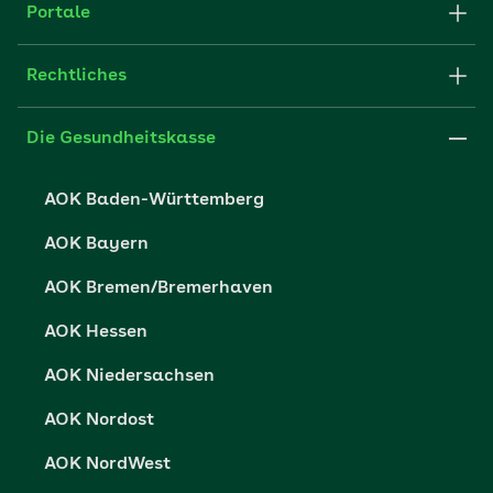
Struktur & Verwaltung
Portale
E-Mail senden
Newsletter
Fachportal für Arbeitgeber
Rechtliches
FAQ
Medien der AOK
Leistungserbringer
Websitenutzung
Impressum
Die Gesundheitskasse
Partner der AOK
Karriere
Cookie-Einstellungen
AOK Baden-Württemberg
Presse- und Politikportal
Datenschutz
AOK Bayern
Vertriebspartner-Service
Fehlverhalten melden
AOK Bremen/Bremerhaven
Barrierefreiheit
AOK Hessen
Barriere melden
AOK Niedersachsen
AOK Nordost
AOK NordWest