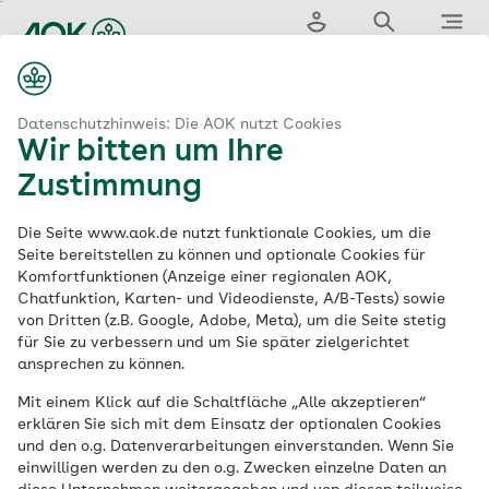
Zum
Hauptinhalt
Login
Suche
Menü
springen
aok.de
Medizin & Versorgung
Datenschutzhinweis: Die AOK nutzt Cookies
Wir bitten um Ihre
© iStock / AnnaStills
Zustimmung
Die Seite www.aok.de nutzt funktionale Cookies, um die
Seite bereitstellen zu können und optionale Cookies für
Komfortfunktionen (Anzeige einer regionalen AOK,
Chatfunktion, Karten- und Videodienste, A/B-Tests) sowie
von Dritten (z.B. Google, Adobe, Meta), um die Seite stetig
für Sie zu verbessern und um Sie später zielgerichtet
ansprechen zu können.
Mit einem Klick auf die Schaltfläche „Alle akzeptieren“
erklären Sie sich mit dem Einsatz der optionalen Cookies
und den o.g. Datenverarbeitungen einverstanden. Wenn Sie
einwilligen werden zu den o.g. Zwecken einzelne Daten an