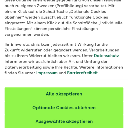
diese Unternehmen weitergegeben und von diesen teilweise
Besser leben mit
auch zu eigenen Zwecken (Profilbildung) verarbeitet. Mit
einem Klick auf die Schaltfläche „Optionale Cookies
Diabetes
ablehnen“ werden ausschließlich funktionale Cookies
eingesetzt. Mit einem Klick auf die Schaltfläche „Individuelle
Einstellungen“ können persönliche Einstellungen
vorgenommen werden.
Ihr Einverständnis kann jederzeit mit Wirkung für die
Diagnose Diabetes
Zukunft widerrufen oder geändert werden. Verarbeitungen
bis zu Ihrem Widerruf bleiben wirksam. Unter
Datenschutz
informieren wir ausführlich über Art und Umfang der
Datenverarbeitung sowie Ihre Rechte. Weitere Informationen
finden Sie unter
Impressum
und
Barrierefreiheit
.
Alle akzeptieren
Medizin & Versorgung der
Optionale Cookies ablehnen
AOK
Ausgewählte akzeptieren