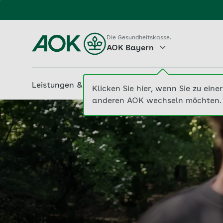
Zum
Hauptinhalt
Die Gesundheitskasse.
AOK Bayern
springen
Leistungen & Services
Beiträge & Tarife
M
AOK Bayern | AOK. Die Gesundheitskasse.