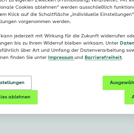
uch zu eigenen Zwecken (Profilbildung) verarbeitet. Mit ei
Ausgezeichnete Leistungen. Ausgezeichnet
ionale Cookies ablehnen“ werden ausschließlich funktion
nem Klick auf die Schaltfläche „Individuelle Einstellungen
Die AOK Bayern ist eine vielfach ausgezeichnete Kran
ellungen vorgenommen werden.
Zeitschriften haben die Krankenkasse mit ihren Siege
Pluspunkt im Vergleich zu anderen Krankenkassen.
 kann jederzeit mit Wirkung für die Zukunft widerrufen o
ungen bis zu Ihrem Widerruf bleiben wirksam. Unter
Daten
usführlich über Art und Umfang der Datenverarbeitung sow
onen finden Sie unter
Impressum
und
Barrierefreiheit
.
nstellungen
Ausgewähl
ies ablehnen
A