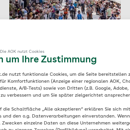
AOK-Bayern auch 2026 Partner der
BR-Radltour
BR und AOK radeln tagsüber und feiern abends
 Die AOK nutzt Cookies
gemeinsam die 35. BR-Radltour vom 2. bis 7.
en um Ihre Zustimmung
August 2026.
de nutzt funktionale Cookies, um die Seite bereitstellen
 für Komfortfunktionen (Anzeige einer regionalen AOK, Ch
Alle Nachrichten
ienste, A/B-Tests) sowie von Dritten (z.B. Google, Adobe,
ie zu verbessern und um Sie später zielgerichtet anspreche
f die Schaltfläche „Alle akzeptieren“ erklären Sie sich mi
s und den o.g. Datenverarbeitungen einverstanden. Wenn 
g. Zwecken einzelne Daten an diese Unternehmen weiter