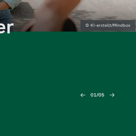
er
© KI-erstellt/Mindbox
01/05