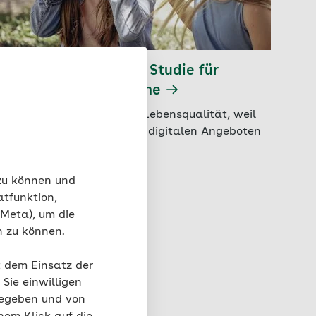
MIGRA-MD: Die neue Studie für
Menschen mit Migräne
MIGRA-MD verbessert die Lebensqualität, weil
sie Facharztbetreuung mit digitalen Angeboten
verbindet.
 zu können und
atfunktion,
 Meta), um die
n zu können.
t dem Einsatz der
Sie einwilligen
gegeben und von