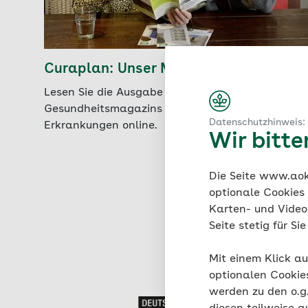
Curaplan: Unser Magazin online
Lesen Sie die Ausgabe 3/2026 des
Gesundheitsmagazins für chronische
Datenschutzhinweis:
Erkrankungen online.
Wir bitt
Die Seite www.aok.
optionale Cookies
Karten- und Videod
Seite stetig für S
Mit einem Klick au
optionalen Cookie
werden zu den o.