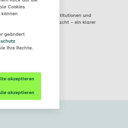
nem Klick auf die
er Service.
ale Cookies
“ können
kenkasse. Verschiedene Institutionen und
ln und Auszeichnungen bedacht – ein klarer
der geändert
schutz
ie Ihre Rechte.
te akzeptieren
lle akzeptieren