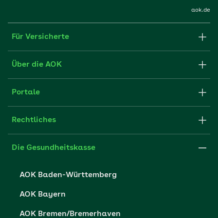
aok.de
Für Versicherte
Formulare und Anträge
Über die AOK
Apps
Struktur & Verwaltung
Portale
E-Mail senden
Newsletter
Fachportal für Arbeitgeber
Rechtliches
FAQ
Medien der AOK
Leistungserbringer
Websitenutzung
Impressum
Die Gesundheitskasse
Partner der AOK
Karriere
Cookie-Einstellungen
AOK Baden-Württemberg
Presse- und Politikportal
Datenschutz
AOK Bayern
Vertriebspartner-Service
Fehlverhalten melden
AOK Bremen/Bremerhaven