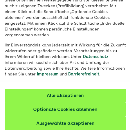
diese Unternehmen weitergegeben und von diesen teilweise
auch zu eigenen Zwecken (Profilbildung) verarbeitet. Mit
einem Klick auf die Schaltfläche „Optionale Cookies
Zusatzversicherungen
ablehnen“ werden ausschließlich funktionale Cookies
eingesetzt. Mit einem Klick auf die Schaltfläche „Individuelle
unserer Partner –
Einstellungen“ können persönliche Einstellungen
vorgenommen werden.
individuell für Sie
Ihr Einverständnis kann jederzeit mit Wirkung für die Zukunft
Sie möchten Ihren Gesundheitsschutz erweitern?
widerrufen oder geändert werden. Verarbeitungen bis zu
Die AOK unterstützt Sie dabei: In
Ihrem Widerruf bleiben wirksam. Unter
Datenschutz
informieren wir ausführlich über Art und Umfang der
Zusammenarbeit mit starken Partnern
Datenverarbeitung sowie Ihre Rechte. Weitere Informationen
vermitteln wir Ihnen passende
finden Sie unter
Impressum
und
Barrierefreiheit
.
Zusatzversicherungen – abgestimmt auf Ihre
Region und Ihre Bedürfnisse. Einfach Postleitzahl
eingeben und Angebote entdecken.
Alle akzeptieren
Optionale Cookies ablehnen
Meine AOK ermitteln
Ausgewählte akzeptieren