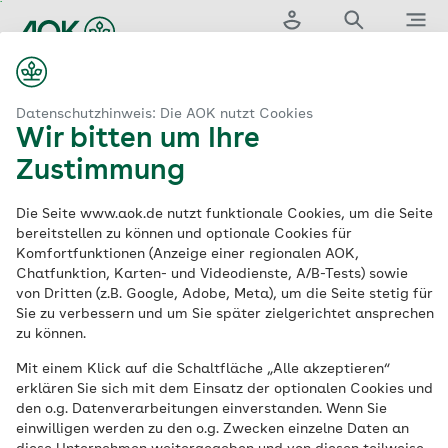
Zum
Hauptinhalt
Login
Suche
Menü
springen
aok.de
Beiträge & Tarife
Zusatzversicherungen
Datenschutzhinweis: Die AOK nutzt Cookies
Wir bitten um Ihre
Zusatzversicherunge
Zustimmung
Die Seite www.aok.de nutzt funktionale Cookies, um die Seite
Mit einer Zusatzversicherung genießen Sie
bereitstellen zu können und optionale Cookies für
Komfortfunktionen (Anzeige einer regionalen AOK,
Vorteile bei besonderen Leistungen, die
Chatfunktion, Karten- und Videodienste, A/B-Tests) sowie
über den gesetzlichen Versicherungsschutz
von Dritten (z.B. Google, Adobe, Meta), um die Seite stetig für
hinausgehen, wie zum Beispiel bei der
Sie zu verbessern und um Sie später zielgerichtet ansprechen
zu können.
professionellen Zahnreinigung oder bei
Behandlungen im Ausland. Und das zu
Mit einem Klick auf die Schaltfläche „Alle akzeptieren“
erklären Sie sich mit dem Einsatz der optionalen Cookies und
gewohnt günstigen Konditionen.
den o.g. Datenverarbeitungen einverstanden. Wenn Sie
einwilligen werden zu den o.g. Zwecken einzelne Daten an