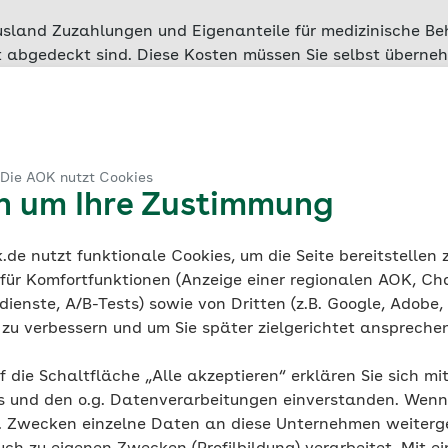
sland Zuzahlungen und Eigenanteile für medizinische Be
ht abgedeckt sind. Diese Kosten müssen Sie selbst überne
ktransports nach Deutschland. Ebenso darf die AOK keine
ngen in Ländern übernehmen, die nicht zum Geltungsbere
 Die AOK nutzt Cookies
en um Ihre Zustimmung
 einer
de nutzt funktionale Cookies, um die Seite bereitstellen
skrankenversicheru
 für Komfortfunktionen (Anzeige einer regionalen AOK, Ch
ienste, A/B-Tests) sowie von Dritten (z.B. Google, Adobe,
nen im Ausland enorme Kosten für eine medizinische Beha
ie zu verbessern und um Sie später zielgerichtet anspreche
 Ihnen, zusätzlich eine private Auslandskrankenversiche
r mit Kooperationspartnern zusammen, um Ihnen zu günst
f die Schaltfläche „Alle akzeptieren“ erklären Sie sich mi
sichertenschutz fürs Ausland zu bieten. Je nach Angebot
s und den o.g. Datenverarbeitungen einverstanden. Wenn 
bietet Ihnen eine Auslandskrankenversicherung folgende V
g. Zwecken einzelne Daten an diese Unternehmen weiter