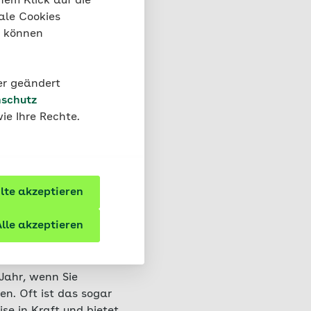
nem Klick auf die
che oder zahnärztliche
ale Cookies
“ können
Bergungskosten oder
der geändert
e Reise, für die
schutz
ie Ihre Rechte.
te akzeptieren
ng
lle akzeptieren
ten Zeitraum
 Jahr, wenn Sie
en. Oft ist das sogar