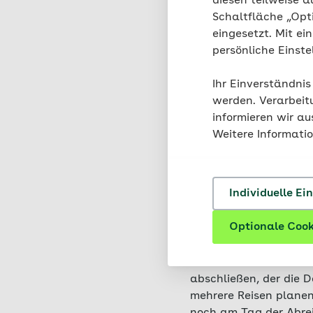
diesen teilweise a
Weltweiter Versi
Schaltfläche „Opt
Behandlungen über
eingesetzt. Mit ei
Schutz vor hohen 
persönliche Einst
Rücktransporten 
Ihr Einverständnis
Individuell anpas
werden. Verarbeit
ganze Familie oder
informieren wir a
Weitere Informati
So funkt
Individuelle Ei
Ausland
Optionale Cook
Eine Auslandsreisekra
abschließen, der die D
mehrere Reisen planen