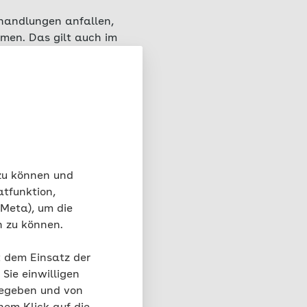
handlungen anfallen,
hmen. Das gilt auch im
 Kosten für
ich der EHIC gehören.
 zu können und
ng
atfunktion,
 Meta), um die
ndlung anfallen.
n zu können.
rung abzuschließen.
igen Konditionen
t dem Einsatz der
 des
Sie einwilligen
orteile:
gegeben und von