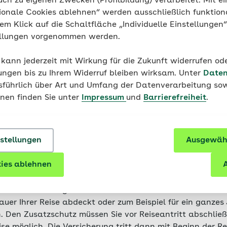
uch zu eigenen Zwecken (Profilbildung) verarbeitet. Mit ei
cherungsschutz:
100 Prozent Kostenübernahme für ärztli
ionale Cookies ablehnen“ werden ausschließlich funktion
all auf der Welt.
nem Klick auf die Schaltfläche „Individuelle Einstellungen
Kosten:
Erstattung von landestypischen Eigenanteilen, 
ellungen vorgenommen werden.
nach Deutschland.
 kann jederzeit mit Wirkung für die Zukunft widerrufen o
sbar:
Passgenauer Versicherungsschutz für kurze oder lang
ungen bis zu Ihrem Widerruf bleiben wirksam. Unter
Daten
 speziell für junge Leute.
usführlich über Art und Umfang der Datenverarbeitung sow
onen finden Sie unter
Impressum
und
Barrierefreiheit
.
ioniert die
nstellungen
Ausgewähl
skrankenversicheru
ies ablehnen
A
nkenversicherung können Sie entweder für einen bestimm
auer Ihrer Reise abdeckt oder zum Beispiel für ein ganzes
. Den Zusatzschutz müssen Sie vor Reiseantritt abschließ