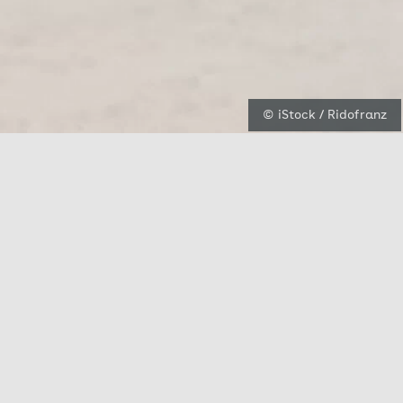
© iStock / Ridofranz