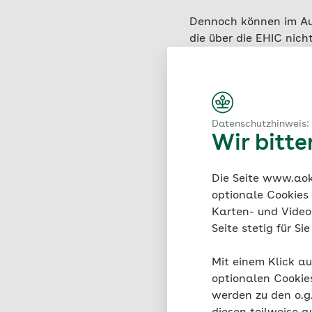
Dennoch können im Au
die über die EHIC nic
Fall eines Krankenrüc
medizinische Behandlu
Datenschutzhinweis:
Wir bitt
Vorteile
Die Seite www.aok.
Ausland
optionale Cookies
Karten- und Videod
Im Krankheitsfall kön
Seite stetig für S
Deshalb empfehlen wir
Die AOK arbeitet dafü
Mit einem Klick au
einen umfassenden Ver
optionalen Cookie
Kooperationspartners 
werden zu den o.