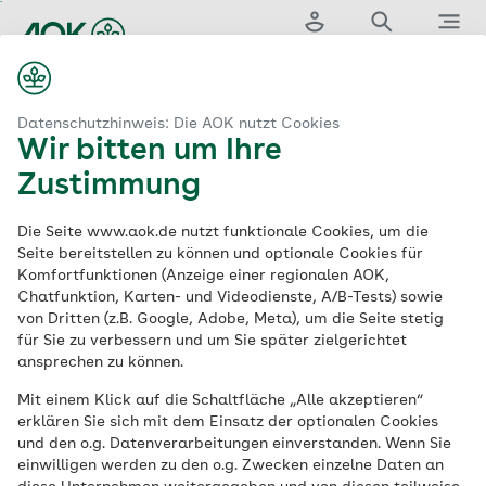
Zum
Hauptinhalt
Login
Suche
Menü
springen
Kontakt
Rückrufservice
Datenschutzhinweis: Die AOK nutzt Cookies
Wir bitten um Ihre
Der Rückrufservice
Zustimmung
Ihrer AOK
Die Seite www.aok.de nutzt funktionale Cookies, um die
Seite bereitstellen zu können und optionale Cookies für
Komfortfunktionen (Anzeige einer regionalen AOK,
Chatfunktion, Karten- und Videodienste, A/B-Tests) sowie
Ob Mitgliedschaft, Leistungen oder
von Dritten (z.B. Google, Adobe, Meta), um die Seite stetig
Services – wir beraten Sie gern telefonisch
für Sie zu verbessern und um Sie später zielgerichtet
rund um alle Anliegen der
ansprechen zu können.
Krankenversicherung bei der AOK. Wenn
Mit einem Klick auf die Schaltfläche „Alle akzeptieren“
Sie uns einmal nicht erreichen, können wir
erklären Sie sich mit dem Einsatz der optionalen Cookies
und den o.g. Datenverarbeitungen einverstanden. Wenn Sie
Ihnen auch einen Rückrufservice anbieten
einwilligen werden zu den o.g. Zwecken einzelne Daten an
– und melden uns dann bei Ihnen zu der für