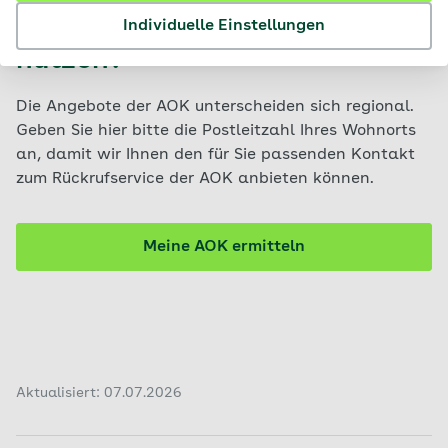
Rückrufservice meiner AOK
Individuelle Einstellungen
nutzen?
Die Angebote der AOK unterscheiden sich regional.
Geben Sie hier bitte die Postleitzahl Ihres Wohnorts
an, damit wir Ihnen den für Sie passenden Kontakt
zum Rückrufservice der AOK anbieten können.
Meine AOK ermitteln
Aktualisiert: 07.07.2026