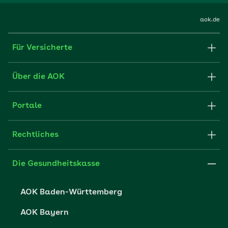
aok.de
Für Versicherte
Formulare und Anträge
Über die AOK
Apps
Struktur & Verwaltung
Portale
E-Mail senden
Newsletter
Fachportal für Arbeitgeber
Rechtliches
FAQ
Medien der AOK
Leistungserbringer
Websitenutzung
Impressum
Die Gesundheitskasse
Partner der AOK
Karriere
Cookie-Einstellungen
AOK Baden-Württemberg
Presse- und Politikportal
Datenschutz
AOK Bayern
Vertriebspartner-Service
Fehlverhalten melden