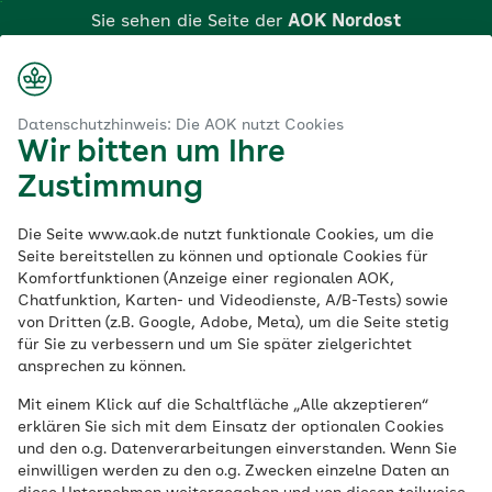
Zum
Sie sehen die Seite der
AOK Nordost
Hauptinhalt
springen
Login
Suche
Menü
aok.de
AOK Nordost
Centrum für Gesundheit
Datenschutzhinweis: Die AOK nutzt Cookies
Wir bitten um Ihre
Klicken Sie hier, wenn Sie zu einer anderen AOK
Das
Centrum für
Zustimmung
wechseln möchten.
Gesundheit
in Berlin
Die Seite www.aok.de nutzt funktionale Cookies, um die
Seite bereitstellen zu können und optionale Cookies für
Komfortfunktionen (Anzeige einer regionalen AOK,
Chatfunktion, Karten- und Videodienste, A/B-Tests) sowie
Das Centrum für Gesundheit bietet Ihnen
von Dritten (z.B. Google, Adobe, Meta), um die Seite stetig
exklusiv als AOK Nordost-Versicherten mit
für Sie zu verbessern und um Sie später zielgerichtet
einer Vielzahl an Facharztpraxen eine
ansprechen zu können.
breite ambulante Versorgung auf hohem
Mit einem Klick auf die Schaltfläche „Alle akzeptieren“
und aktuellen medizinischen Niveau. Alle
erklären Sie sich mit dem Einsatz der optionalen Cookies
und den o.g. Datenverarbeitungen einverstanden. Wenn Sie
Praxen sind barrierefrei zugänglich. Mit
einwilligen werden zu den o.g. Zwecken einzelne Daten an
dem Institut für Psychosomatische