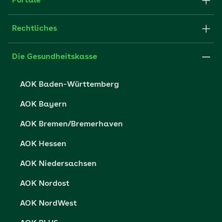
Portale
E-Mail senden
Newsletter
Fachportal für Arbeitgeber
Rechtliches
FAQ
Medien der AOK
Leistungserbringer
Websitenutzung
Impressum
Die Gesundheitskasse
Partner der AOK
Karriere
Cookie-Einstellungen
AOK Baden-Württemberg
Presse- und Politikportal
Datenschutz
AOK Bayern
Vertriebspartner-Service
Fehlverhalten melden
AOK Bremen/Bremerhaven
Barrierefreiheit
AOK Hessen
Barriere melden
AOK Niedersachsen
AOK Nordost
AOK NordWest