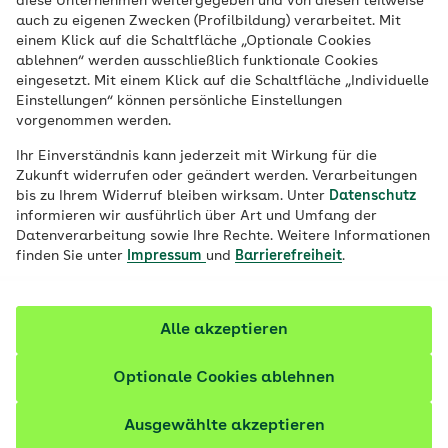
diese Unternehmen weitergegeben und von diesen teilweise
auch zu eigenen Zwecken (Profilbildung) verarbeitet. Mit
Medizin, eine ambulante
einem Klick auf die Schaltfläche „Optionale Cookies
psychosomatisch-psychotherapeutische
ablehnen“ werden ausschließlich funktionale Cookies
Einrichtung, wird das ärztliche Spektrum
eingesetzt. Mit einem Klick auf die Schaltfläche „Individuelle
Einstellungen“ können persönliche Einstellungen
vervollständigt. Versorgung in besten
vorgenommen werden.
Händen!
Ihr Einverständnis kann jederzeit mit Wirkung für die
Zukunft widerrufen oder geändert werden. Verarbeitungen
bis zu Ihrem Widerruf bleiben wirksam. Unter
Datenschutz
informieren wir ausführlich über Art und Umfang der
Datenverarbeitung sowie Ihre Rechte. Weitere Informationen
finden Sie unter
Impressum
und
Barrierefreiheit
.
Alle akzeptieren
Optionale Cookies ablehnen
Ausgewählte akzeptieren