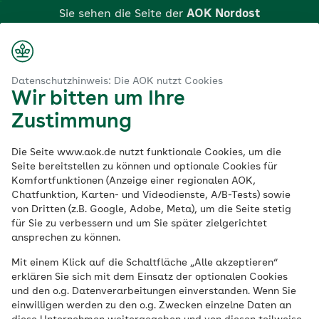
Zum
Sie sehen die Seite der
AOK Nordost
Hauptinhalt
springen
Login
Suche
Menü
aok.de
dost
Centrum für Gesundheit
Praxis für Dermatologie
Datenschutzhinweis: Die AOK nutzt Cookies
Wir bitten um Ihre
Klicken Sie hier, wenn Sie zu einer anderen AOK
Praxis für
Zustimmung
wechseln möchten.
Dermatologie
Die Seite www.aok.de nutzt funktionale Cookies, um die
Seite bereitstellen zu können und optionale Cookies für
Komfortfunktionen (Anzeige einer regionalen AOK,
Chatfunktion, Karten- und Videodienste, A/B-Tests) sowie
In der Facharztpraxis für Dermatologie
von Dritten (z.B. Google, Adobe, Meta), um die Seite stetig
und Venerologie werden sowohl Haut- als
für Sie zu verbessern und um Sie später zielgerichtet
auch sexuell übertragbare Krankheiten
ansprechen zu können.
behandelt. Die Hautärztin arbeitet eng mit
Mit einem Klick auf die Schaltfläche „Alle akzeptieren“
den Fachärzten im Centrum für
erklären Sie sich mit dem Einsatz der optionalen Cookies
und den o.g. Datenverarbeitungen einverstanden. Wenn Sie
Gesundheit zusammen, um Ihnen exklusiv
einwilligen werden zu den o.g. Zwecken einzelne Daten an
als AOK Nordost-Versicherten eine