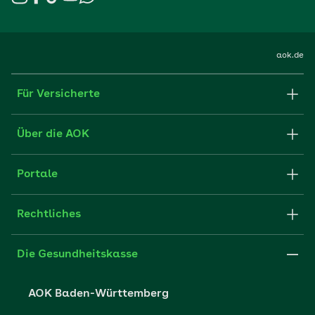
aok.de
Für Versicherte
Formulare und Anträge
Über die AOK
Apps
Struktur & Verwaltung
Portale
E-Mail senden
Newsletter
Fachportal für Arbeitgeber
Rechtliches
FAQ
Medien der AOK
Leistungserbringer
Websitenutzung
Impressum
Die Gesundheitskasse
Partner der AOK
Karriere
Cookie-Einstellungen
AOK Baden-Württemberg
Presse- und Politikportal
Datenschutz