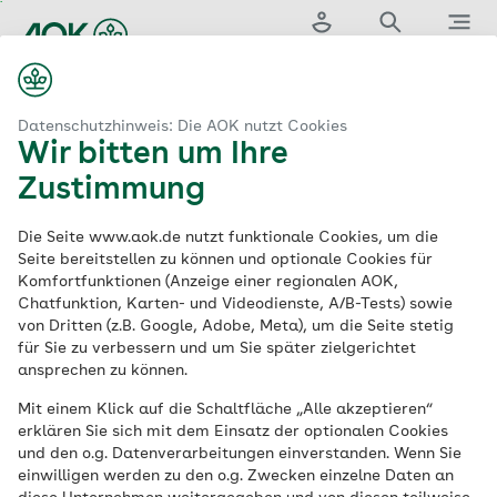
Zum
Hauptinhalt
Login
Suche
Menü
springen
Struktur & Verwaltung
Sozialwahlen
Datenschutzhinweis: Die AOK nutzt Cookies
Wir bitten um Ihre
Die Sozialwahlen
Zustimmung
Die Seite www.aok.de nutzt funktionale Cookies, um die
Die Sozialversicherungswahlen, kurz
Seite bereitstellen zu können und optionale Cookies für
Komfortfunktionen (Anzeige einer regionalen AOK,
Sozialwahlen, sind freie und geheime
Chatfunktion, Karten- und Videodienste, A/B-Tests) sowie
Wahlen. Sie finden alle sechs Jahre bei
von Dritten (z.B. Google, Adobe, Meta), um die Seite stetig
allen Trägern der gesetzlichen Kranken-,
für Sie zu verbessern und um Sie später zielgerichtet
ansprechen zu können.
Renten- und Unfallversicherung statt.
Mit einem Klick auf die Schaltfläche „Alle akzeptieren“
erklären Sie sich mit dem Einsatz der optionalen Cookies
und den o.g. Datenverarbeitungen einverstanden. Wenn Sie
einwilligen werden zu den o.g. Zwecken einzelne Daten an