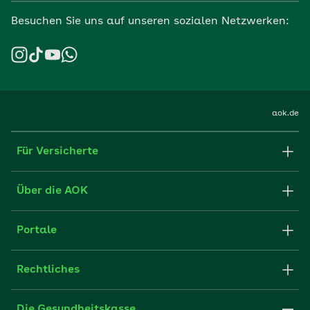
Besuchen Sie uns auf unseren sozialen Netzwerken:
aok.de
Für Versicherte
Formulare und Anträge
Über die AOK
Apps
Struktur & Verwaltung
Portale
E-Mail senden
Newsletter
Fachportal für Arbeitgeber
Rechtliches
FAQ
Medien der AOK
Leistungserbringer
Websitenutzung
Impressum
Die Gesundheitskasse