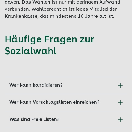
davon. Das Wählen ist nur mit geringem Aufwand
verbunden. Wahlberechtigt ist jedes Mitglied der
Krankenkasse, das mindestens 16 Jahre alt ist.
Häufige Fragen zur
Sozialwahl
Wer kann kandidieren?
Versicherte, Arbeitgeber und deren Beauftragte
Wer kann Vorschlagslisten einreichen?
dürfen sich zur Wahl stellen. Sie müssen unter
anderem mindestens 18 Jahre alt sein und in der
Die Sozialwahl ist eine Listenwahl, das heißt,
Was sind Freie Listen?
Bundesrepublik Deutschland wohnen. Die
dass die Wählerinnen und Wähler ihre Stimme
genauen Voraussetzungen ergeben sich aus § 51