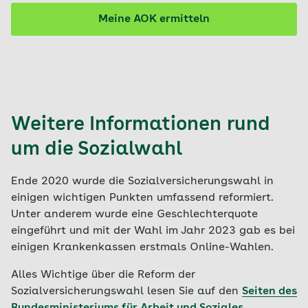
Arbeitgeber bislang ausschließlich per Briefwahl
für Ihre Kandidaten. Daneben konnte bei
Meine AOK ermitteln
Krankenkassen, die an einem Modellprojekt
teilnehmen, bei der Sozialwahl 2023 auch
erstmals digital gewählt werden.
Die Anzahl der Sitze einer Liste im
Verwaltungsrat richtet sich dann nach den
Weitere Informationen rund
Stimmen, die die jeweilige Liste von den
Wählerinnen und Wählern erhalten hat.
um die Sozialwahl
Ende 2020 wurde die Sozialversicherungswahl in
einigen wichtigen Punkten umfassend reformiert.
Unter anderem wurde eine Geschlechterquote
eingeführt und mit der Wahl im Jahr 2023 gab es bei
einigen Krankenkassen erstmals Online-Wahlen.
Alles Wichtige über die Reform der
Sozialversicherungswahl lesen Sie auf den
Seiten des
Bundesministeriums für Arbeit und Soziales
.