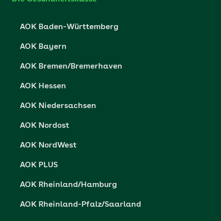
Partner der AOK
Karriere
Cookie-Einstellungen
AOK Baden-Württemberg
Presse- und Politikportal
Datenschutz
AOK Bayern
Vertriebspartner-Service
Fehlverhalten melden
AOK Bremen/Bremerhaven
Barrierefreiheit
AOK Hessen
Barriere melden
AOK Niedersachsen
AOK Nordost
AOK NordWest
AOK PLUS
AOK Rheinland/Hamburg
AOK Rheinland-Pfalz/Saarland