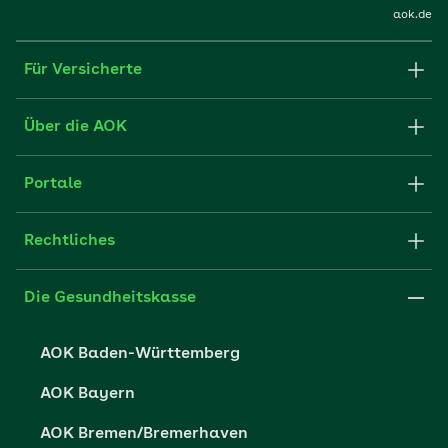
aok.de
Für Versicherte
Formulare und Anträge
Über die AOK
Apps
Struktur & Verwaltung
Portale
E-Mail senden
Newsletter
Fachportal für Arbeitgeber
Rechtliches
FAQ
Medien der AOK
Leistungserbringer
Websitenutzung
Impressum
Die Gesundheitskasse
Partner der AOK
Karriere
Cookie-Einstellungen
AOK Baden-Württemberg
Presse- und Politikportal
Datenschutz
AOK Bayern
Vertriebspartner-Service
Fehlverhalten melden
AOK Bremen/Bremerhaven