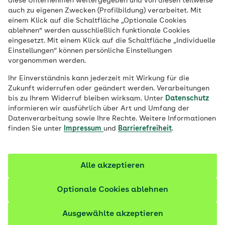
diese Unternehmen weitergegeben und von diesen teilweise
auch zu eigenen Zwecken (Profilbildung) verarbeitet. Mit
Lebensmittelallergie leiden oder chronisch
einem Klick auf die Schaltfläche „Optionale Cookies
erkrankt sind: Die Ernährungsexperten der
ablehnen“ werden ausschließlich funktionale Cookies
AOK sind gerne persönlich für Sie da.
eingesetzt. Mit einem Klick auf die Schaltfläche „Individuelle
Einstellungen“ können persönliche Einstellungen
Entdecken Sie die Angebote zur
vorgenommen werden.
Ernährungsberatung der AOK.
Ihr Einverständnis kann jederzeit mit Wirkung für die
Zukunft widerrufen oder geändert werden. Verarbeitungen
bis zu Ihrem Widerruf bleiben wirksam. Unter
Datenschutz
informieren wir ausführlich über Art und Umfang der
Datenverarbeitung sowie Ihre Rechte. Weitere Informationen
finden Sie unter
Impressum
und
Barrierefreiheit
.
Alle akzeptieren
Optionale Cookies ablehnen
Ausgewählte akzeptieren