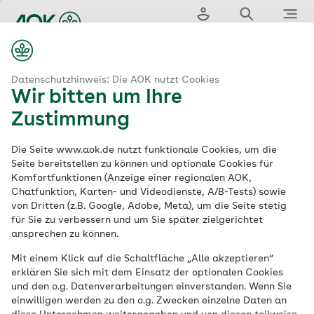
Zum
Hauptinhalt
Login
Suche
Menü
springen
...
aok.de
ervices
Sport & Ernährung
Ernährungsberatung
Datenschutzhinweis: Die AOK nutzt Cookies
Wir bitten um Ihre
Die Angebote zur
Zustimmung
Ernährungsberatung
Die Seite www.aok.de nutzt funktionale Cookies, um die
Seite bereitstellen zu können und optionale Cookies für
Komfortfunktionen (Anzeige einer regionalen AOK,
der AOK
Chatfunktion, Karten- und Videodienste, A/B-Tests) sowie
von Dritten (z.B. Google, Adobe, Meta), um die Seite stetig
für Sie zu verbessern und um Sie später zielgerichtet
ansprechen zu können.
Eine Leistung bei mehreren AOKs
Mit einem Klick auf die Schaltfläche „Alle akzeptieren“
Ob Sie sich für eine ausgewogene
erklären Sie sich mit dem Einsatz der optionalen Cookies
und den o.g. Datenverarbeitungen einverstanden. Wenn Sie
Ernährung interessieren, Ihr Gewicht
einwilligen werden zu den o.g. Zwecken einzelne Daten an
reduzieren möchten, an einer