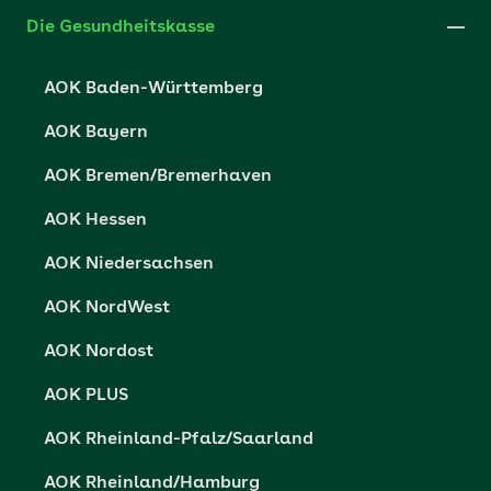
Xing
Cookie-Einstellungen
Die Gesundheitskasse
Datenschutzerklärung
AOK Baden-Württemberg
Datenschutzrechte
AOK Bayern
Barrierefreiheit
AOK Bremen/Bremerhaven
Barriere melden
AOK Hessen
AOK Niedersachsen
AOK NordWest
AOK Nordost
AOK PLUS
AOK Rheinland-Pfalz/Saarland
AOK Rheinland/Hamburg