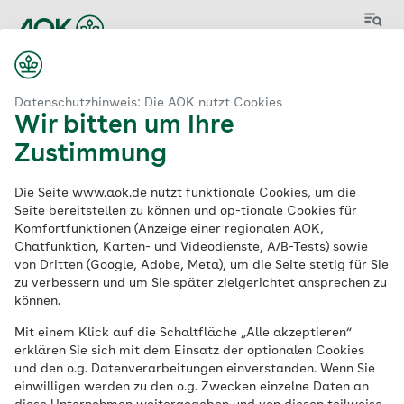
Menü
Start
Projekte
Datenschutzhinweis: Die AOK nutzt Cookies
Wir bitten um Ihre
Zustimmung
Die Seite www.aok.de nutzt funktionale Cookies, um die
Unsere Projekte:
Seite bereitstellen zu können und op-tionale Cookies für
Komfortfunktionen (Anzeige einer regionalen AOK,
Engagement, das
Chatfunktion, Karten- und Videodienste, A/B-Tests) sowie
von Dritten (Google, Adobe, Meta), um die Seite stetig für Sie
zu verbessern und um Sie später zielgerichtet ansprechen zu
sich für alle lohnt
können.
Mit einem Klick auf die Schaltfläche „Alle akzeptieren“
In vielen Projekten arbeiten wir an der
erklären Sie sich mit dem Einsatz der optionalen Cookies
Zukunft der Gesundheit, setzen Ideen
und den o.g. Datenverarbeitungen einverstanden. Wenn Sie
einwilligen werden zu den o.g. Zwecken einzelne Daten an
gemeinsam um oder haben einfach Spaß