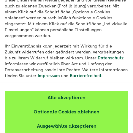
diese Unternehmen weitergegeben und von diesen teilweise
Ort
auch zu eigenen Zwecken (Profilbildung) verarbeitet. Mit
einem Klick auf die Schaltfläche „Optionale Cookies
Job finden
ablehnen“ werden ausschließlich funktionale Cookies
eingesetzt. Mit einem Klick auf die Schaltfläche „Individuelle
Einstellungen“ können persönliche Einstellungen
vorgenommen werden.
Filter anzeigen
Ihr Einverständnis kann jederzeit mit Wirkung für die
Zukunft widerrufen oder geändert werden. Verarbeitungen
bis zu Ihrem Widerruf bleiben wirksam. Unter
Datenschutz
informieren wir ausführlich über Art und Umfang der
Datenverarbeitung sowie Ihre Rechte. Weitere Informationen
212 Stellenangebote
finden Sie unter
Impressum
und
Barrierefreiheit
.
vor 1 Tag
Fachkraft Betreuungsaufträge (m/w/d)
Alle akzeptieren
Vertrags-/Versorgungsmanagement | Vollzeit oder
Teilzeit | Befristet bis 30.06.2027 | Homeoffice-
Optionale Cookies ablehnen
Möglichkeit
Ausgewählte akzeptieren