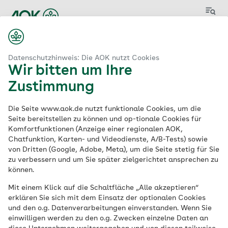
Menü
Datenschutzhinweis: Die AOK nutzt Cookies
Wir bitten um Ihre
Zustimmung
Aktuelle
Die Seite www.aok.de nutzt funktionale Cookies, um die
Stellenangebote
der
Seite bereitstellen zu können und op-tionale Cookies für
Komfortfunktionen (Anzeige einer regionalen AOK,
AOK
Chatfunktion, Karten- und Videodienste, A/B-Tests) sowie
von Dritten (Google, Adobe, Meta), um die Seite stetig für Sie
zu verbessern und um Sie später zielgerichtet ansprechen zu
können.
Schlagwort
Mit einem Klick auf die Schaltfläche „Alle akzeptieren“
erklären Sie sich mit dem Einsatz der optionalen Cookies
und den o.g. Datenverarbeitungen einverstanden. Wenn Sie
einwilligen werden zu den o.g. Zwecken einzelne Daten an