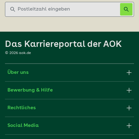
Postleitzahl eingeben
Das Karriereportal der AOK
©
2026
aok.de
Über uns
Karriere-Startseite
Bewerbung & Hilfe
aok.de
Stellenangebote
Rechtliches
Websitenutzung
Initiativ bewerben
Impressum
Social Media
Unsere Kultur
FAQ
Xing
Cookie-Einstellungen