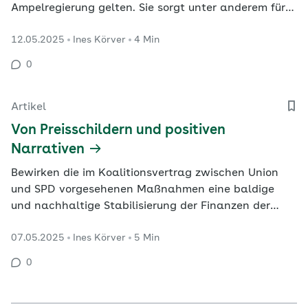
Ampelregierung gelten. Sie sorgt unter anderem für
Strukturveränderungen im stationären Sektor und
12.05.2025
Ines Körver
4 Min
geht mit baulichen Veränderungen an
Klinikgebäuden einher. Mit Tom Guthknecht,
0
Architekt mit Pflegeausbildung und Lehrauftrag an
der Eidgenössischen Technischen…
Artikel
Von Preisschildern und positiven
Narrativen
Bewirken die im Koalitionsvertrag zwischen Union
und SPD vorgesehenen Maßnahmen eine baldige
und nachhaltige Stabilisierung der Finanzen der
gesetzlichen Krankenversicherung (GKV) und der
07.05.2025
Ines Körver
5 Min
sozialen Pflegeversicherung (SPV)? „Wohl kaum“, so
die Einschätzung von Stefan Sell. Der Volkswirt zeigt
0
auf, was die Politik tun könnte, damit die
Sozialsysteme…