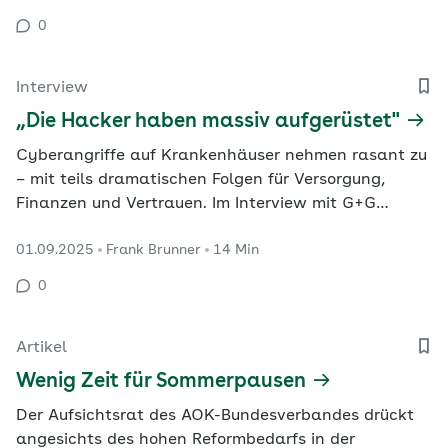
Experte Frank Becker, Geschäftsführer von Becker
0
Project Consulting.
Interview
„Die Hacker haben massiv aufgerüstet"
Cyberangriffe auf Krankenhäuser nehmen rasant zu
– mit teils dramatischen Folgen für Versorgung,
Finanzen und Vertrauen. Im Interview mit G+G
erklärt Prof. Christian Dörr, Leiter der Abteilung
01.09.2025
Frank Brunner
14 Min
Cybersecurity im Hasso-Plattner-Institut, warum der
Gesundheitssektor besonders gefährdet ist, wie
0
Angreifer arbeiten und welche Maßnahmen dagegen
notwendig…
Artikel
Wenig Zeit für Sommerpausen
Der Aufsichtsrat des AOK-Bundesverbandes drückt
angesichts des hohen Reformbedarfs in der