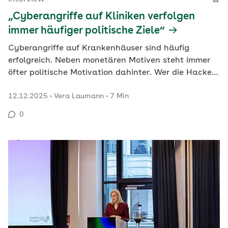
„Cyberangriffe auf Kliniken verfolgen
immer häufiger politische Ziele“
Cyberangriffe auf Krankenhäuser sind häufig
erfolgreich. Neben monetären Motiven steht immer
öfter politische Motivation dahinter. Wer die Hacker
sind, wie sie vorgehen und was am besten vor
12.12.2025
Vera Laumann
7 Min
Attacken schützt, erklärt Felix Kuhlenkamp,
Bereichsleiter Sicherheitspolitik bei Bitkom.
0