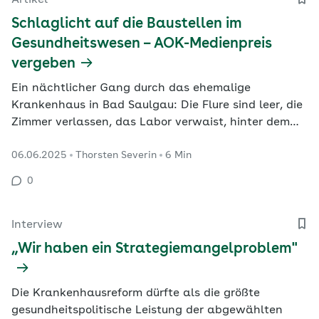
Artikel
Schlaglicht auf die Baustellen im
Gesundheitswesen – AOK-Medienpreis
vergeben
Ein nächtlicher Gang durch das ehemalige
Krankenhaus in Bad Saulgau: Die Flure sind leer, die
Zimmer verlassen, das Labor verwaist, hinter dem
Empfangstresen liegen verstreute Formulare. Mit
06.06.2025
Thorsten Severin
6 Min
dieser Szene zieht die Journalistin Martina Keller ihre
Hörer in das Anfang 2024 für den WDR produzierte
0
Radiofeature über die Krankenhausreform von Karl…
Interview
„Wir haben ein Strategiemangelproblem"
Die Krankenhausreform dürfte als die größte
gesundheitspolitische Leistung der abgewählten