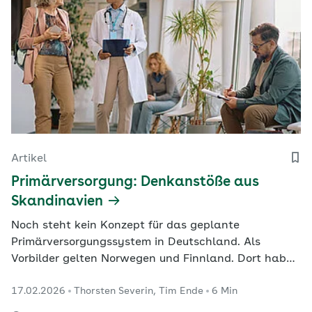
Artikel
Primärversorgung: Denkanstöße aus
Skandinavien
Noch steht kein Konzept für das geplante
Primärversorgungssystem in Deutschland. Als
Vorbilder gelten Norwegen und Finnland. Dort haben
sich nun Mitglieder des Bundestags-
17.02.2026
Thorsten Severin, Tim Ende
6 Min
Gesundheitsausschusses umgeschaut. Dabei zeigte
sich: Primärversorgungssysteme tragen in den