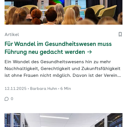
Artikel
Für Wandel im Gesundheitswesen muss
Führung neu gedacht werden
Ein Wandel des Gesundheitswesens hin zu mehr
Nachhaltigkeit, Gerechtigkeit und Zukunftsfähigkeit
ist ohne Frauen nicht möglich. Davon ist der Verein
„Healthcare Frauen“ (HCF) überzeugt und dafür
12.11.2025
Barbara Huhn
6 Min
macht er sich stark, wie dessen Herbsttagung
zeigte. G+G-Redakteurin Barbara Huhn hat die
0
Veranstaltung besucht.