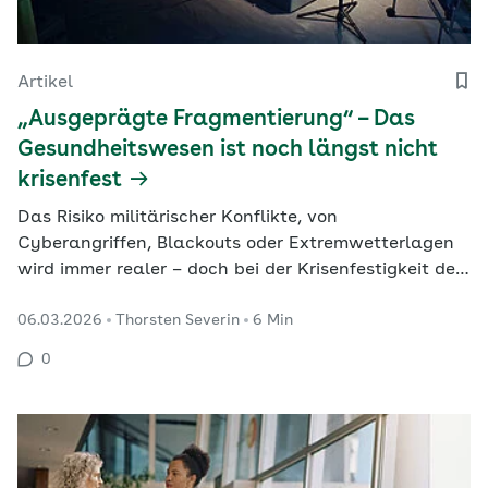
Artikel
„Ausgeprägte Fragmentierung“ – Das
Gesundheitswesen ist noch längst nicht
krisenfest
Das Risiko militärischer Konflikte, von
Cyberangriffen, Blackouts oder Extremwetterlagen
wird immer realer – doch bei der Krisenfestigkeit des
Gesundheitswesens hapert es weiterhin. Das
06.03.2026
Thorsten Severin
6 Min
machten Vertreter von Bundeswehr, Wissenschaft,
Gesundheitswesen und Politik bei der Kritis-
0
Fachtagung am Donnerstag in Berlin deutlich. Doch
immerhin: Das…