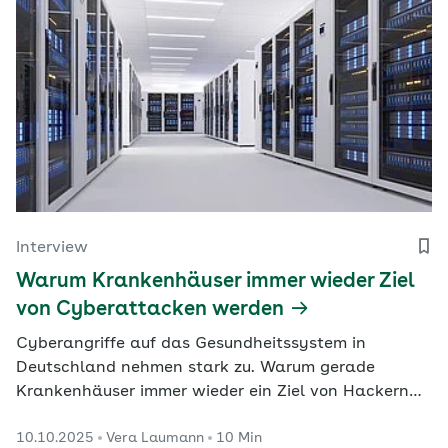
Interview
Warum Krankenhäuser immer wieder Ziel
von Cyberattacken werden
Cyberangriffe auf das Gesundheitssystem in
Deutschland nehmen stark zu. Warum gerade
Krankenhäuser immer wieder ein Ziel von Hackern
sind und weshalb so viele Einrichtungen schlecht vor
10.10.2025
Vera Laumann
10 Min
einer Cyberattacke geschützt sind, erklärt IT-