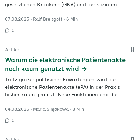
gesetzlichen Kranken- (GKV) und der sozialen
Pflegeversicherung (SPV) aufs Tempo. Warum sich die
07.08.2025
Ralf Breitgoff
6 Min
Gesundheitspolitik keine Sommerpause leisten kann
und welche Herausforderungen aktuell am
0
dringlichsten sind, erläutern die alternierende
Vorsitzende für die…
Artikel
Warum die elektronische Patientenakte
noch kaum genutzt wird
Trotz großer politischer Erwartungen wird die
elektronische Patientenakte (ePA) in der Praxis
bisher kaum genutzt. Neue Funktionen und die
verpflichtende Befüllung durch Arztpraxen ab Herbst
04.08.2025
Maria Sinjakowa
3 Min
2025 sollen das ändern. Doch Verbraucherschützer
warnen: Ohne klaren Mehrwert wird die ePA nicht
0
aus der Nische kommen.