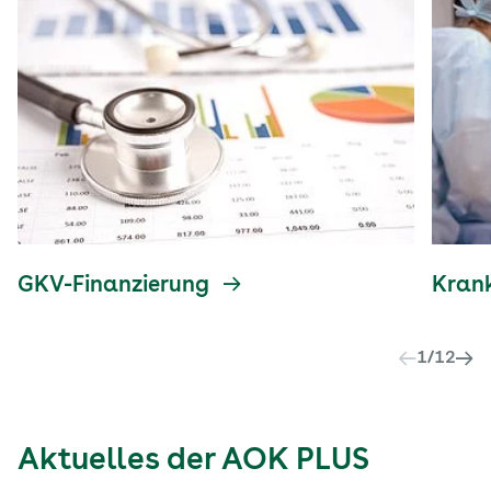
GKV-Finanzierung
Kran
1
/
12
Aktuelles der AOK PLUS