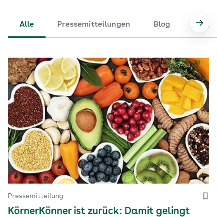
Alle
Pressemitteilungen
Blog
State
Nach
Pressemitteilung
KörnerKönner ist zurück: Damit gelingt