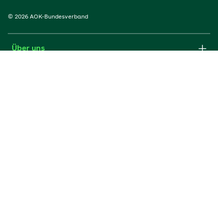
© 2026 AOK-Bundesverband
Über uns
Services
Portale
Rechtliches
AOKs und ihr Verband
AOK-Bundesverband auf sozialen Netzwerken: