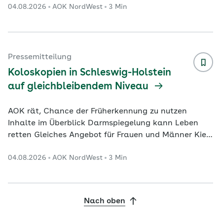
04.08.2026
AOK NordWest
3 Min
Männer Dortmund. In Westfalen-Lippe ist weiterhin
ein positiver Trend bei der Darmkrebsfrüherkennung
festzustellen. Das geht aus einer aktuellen
Auswertung der AOK NordWest hervor. Danach
wurden im ersten Halbjahr 2025 insgesamt 40.188
Pressemitteilung
präventive und diagnostische Darmspiegelungen im
Koloskopien in Schleswig-Holstein
ambulanten und stationä
...
auf gleichbleibendem Niveau
AOK rät, Chance der Früherkennung zu nutzen
Inhalte im Überblick Darmspiegelung kann Leben
retten Gleiches Angebot für Frauen und Männer Kiel.
Die Darmkrebsfrüherkennung bleibt in Schleswig-
04.08.2026
AOK NordWest
3 Min
Holstein auf dem Status Quo des Vorjahres. Das
belegt eine aktuelle Auswertung der AOK Nord-West.
Danach wurden im ersten Halbjahr 2025 insgesamt
11.903 präventive und diagnostische
Nach oben
Darmspiegelungen im ambulanten und stationären
Bereich bei AOK-Versicherten im nördlichsten