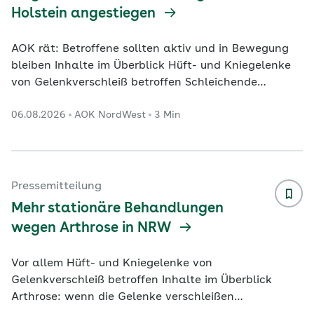
Holstein angestiegen
AOK rät: Betroffene sollten aktiv und in Bewegung
bleiben Inhalte im Überblick Hüft- und Kniegelenke
von Gelenkverschleiß betroffen Schleichende
Erkrankung ab dem 50. Lebensjahr
06.08.2026
AOK NordWest
3 Min
Entzündungsprozesse eindämmen, in Bewegung
bleiben Kiel. In Schleswig-Holstein ist die Zahl der
Krankenhausbehandlungen wegen Arthrose weiter
gestiegen. Das geht aus einer Auswertung der AOK
NordWest auf Basis aktueller Zahlen des
Pressemitteilung
Statistischen Bundesamtes hervor. Danach wurden
Mehr stationäre Behandlungen
im Jahr 2024 insgesamt 18.829
...
wegen Arthrose in NRW
Vor allem Hüft- und Kniegelenke von
Gelenkverschleiß betroffen Inhalte im Überblick
Arthrose: wenn die Gelenke verschleißen