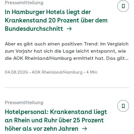
neuen Ideen können sie viel bewegen. Wir
Pressemitteilung
qualifizieren Fachkräfte, um die hohen
In Hamburger Hotels liegt der
Qualitätsstandards in der Branche zu si
...
Krankenstand 20 Prozent über dem
Bundesdurchschnitt
Aber es gibt auch einen positiven Trend: Im Vergleich
zum Vorjahr hat sich die Lage leicht entspannt, wie
die AOK Rheinland/Hamburg ermittelt hat. Das gilt
auch für Deutschland insgesamt. Das Gastgewerbe
04.08.2026
AOK Rheinland/Hamburg
4 Min
erlebt weiterhin schwierige Zeiten. Viele Gäste
schauen auf das Geld, aber die Preise steigen.
Aushilfen und Fachpersonal sind schwer zu finden.
Krankheitsbedingte Ausfälle verschärfen die
Situation: In den Hotels, Pensionen und Gasthöfen in
Pressemitteilung
Hamburg lag der Krankenstand im Jahr 2025 mit
Hotelpersonal: Krankenstand liegt
6,
...
an Rhein und Ruhr über 25 Prozent
höher als vor zehn Jahren