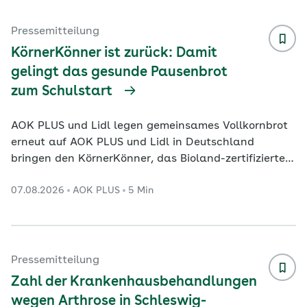
Herzinfarktrate seit 2017 um 16 Prozent gesunken
ist, droht bei den Demenzfällen bis zum Jahr 2060
Pressemitteilung
ohne Gegenmaßnahmen ein Anstieg um 72 Prozent.
KörnerKönner ist zurück: Damit
Die Dat
...
gelingt das gesunde Pausenbrot
zum Schulstart
AOK PLUS und Lidl legen gemeinsames Vollkornbrot
erneut auf AOK PLUS und Lidl in Deutschland
bringen den KörnerKönner, das Bioland-zertifizierte
Brot mit Vollkorn-Sauerteig, in die Filialen zurück.
07.08.2026
AOK PLUS
5 Min
Das 500-Gramm-Brot ist vom 10. bis 15. August in
ausgewählten Lidl-Filialen in Sachsen und
Thüringen erhältlich. Die AOK PLUS und der
Lebensmitteleinzelhändlersetzen mit ihrer
Kooperation Impulse für eine gesunde Ernährung im
Pressemitteilung
Alltag. Besonders jetzt zum Start ins neue Schuljahr
Zahl der Krankenhausbehandlungen
bietet sich e
...
wegen Arthrose in Schleswig-