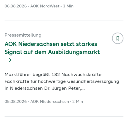
Schleichende Erkrankung Effektive Therapie:
06.08.2026
AOK NordWest
3 Min
Bewegung und gezielter Muskelaufbau helfen
Dortmund. In Nordrhein-Westfalen werden immer
mehr Menschen wegen Arthrose im Krankenhaus
behandelt. Vor allem sind die Hüft- und Kniegelenke
betroffen. Das geht aus einer Auswertung der AOK
Pressemitteilung
NordWest auf Basis aktueller Zahlen des
AOK Niedersachsen setzt starkes
Statistischen Bundesamtes hervor. Danach wurde
...
Signal auf dem Ausbildungsmarkt
Marktführer begrüßt 182 Nachwuchskräfte
Fachkräfte für hochwertige Gesundheitsversorgung
in Niedersachsen Dr. Jürgen Peter,
Vorstandsvorsitzender der AOK Niedersachsen: „Ich
05.08.2026
AOK Niedersachsen
2 Min
freue mich sehr, unsere neuen Auszubildenden und
dual Studierenden begrüßen zu dürfen. Sie stehen für
die Zukunft unseres Unternehmens und des
Gesundheitswesens. Mit Engagement, Neugier und