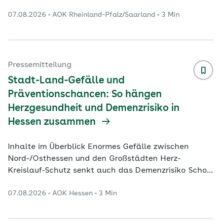
der Versorgung beteiligten Krankenhaus-Standorte
07.08.2026
AOK Rheinland-Pfalz/Saarland
3 Min
und zu einer signifikanten Erhöhung der
durchschnittlichen Fallzahlen in den versorgenden
Häusern geführt. Das zeigt das Online-Portal
„Qualitätsmonitor“ des Wissenschaftlichen Instituts
der AOK (WIdO), das jetzt mit Daten für das Jahr
Pressemitteilung
2024 aktualisiert worden ist. Der Qualitätsmonitor
Stadt-Land-Gefälle und
macht für insges
...
Präventionschancen: So hängen
Herzgesundheit und Demenzrisiko in
Hessen zusammen
Inhalte im Überblick Enormes Gefälle zwischen
Nord-/Osthessen und den Großstädten Herz-
Kreislauf-Schutz senkt auch das Demenzrisiko Schon
acht Minuten Bewegung senken das Risiko spürbar
07.08.2026
AOK Hessen
3 Min
Neueste Auswertungen der AOK Hessen und des
Wissenschaftlichen Instituts der AOK (WIdO) zeigen
ein zweischneidiges Bild für Hessen: Während die