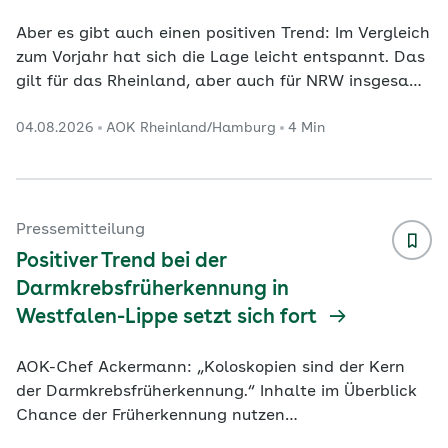
Aber es gibt auch einen positiven Trend: Im Vergleich
zum Vorjahr hat sich die Lage leicht entspannt. Das
gilt für das Rheinland, aber auch für NRW insgesamt
und deutschlandweit. Das Gastgewerbe erlebt
04.08.2026
AOK Rheinland/Hamburg
4 Min
weiterhin schwierige Zeiten. Viele Gäste schauen auf
das Geld, aber die Preise steigen. Aushilfen und
Fachpersonal sind schwer zu finden.
Krankheitsbedingte Ausfälle verschärfen die
Situation: In den Hotels, Pensionen und Gasthöfen
Pressemitteilung
lag der Krankenstand im Jahr 2025 mit 5,9 Prozent
Positiver Trend bei der
um rund 2
...
Darmkrebsfrüherkennung in
Westfalen-Lippe setzt sich fort
AOK-Chef Ackermann: „Koloskopien sind der Kern
der Darmkrebsfrüherkennung.“ Inhalte im Überblick
Chance der Früherkennung nutzen
Darmkrebsvorsorge einheitlich für Frauen und