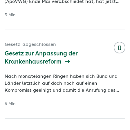
(ApoVWG) Ende Mai verabschiedet hat, hat jetzt
auch der Bundesrat am 12. Juni das ApoVWG
5 Min
gebilligt.
...
Gesetz
abgeschlossen
Gesetz zur Anpassung der
Krankenhausreform
Nach monatelangen Ringen haben sich Bund und
Länder letztlich auf doch noch auf einen
Kompromiss geeinigt und damit die Anrufung des
Vermittlungsausschusses der Länder im Bundesr
...
5 Min