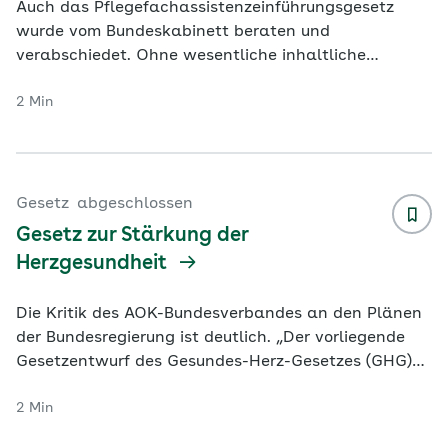
Auch das Pflegefachassistenzeinführungsgesetz
wurde vom Bundeskabinett beraten und
verabschiedet. Ohne wesentliche inhaltliche
Änderungen geht der Entwurf im September in die
2 Min
par
...
Gesetz
abgeschlossen
Gesetz zur Stärkung der
Herzgesundheit
Die Kritik des AOK-Bundesverbandes an den Plänen
der Bundesregierung ist deutlich. „Der vorliegende
Gesetzentwurf des Gesundes-Herz-Gesetzes (GHG)
gefährdet die Primärprävent
...
2 Min